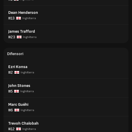
Dean Henderson
#13
Inghilterra
James Trafford
#23
Inghilterra
Difensori
Ezri Konsa
#2
Inghilterra
John Stones
#5
Inghilterra
Marc Guéhi
#6
Inghilterra
Trevoh Chalobah
#12
Inghilterra