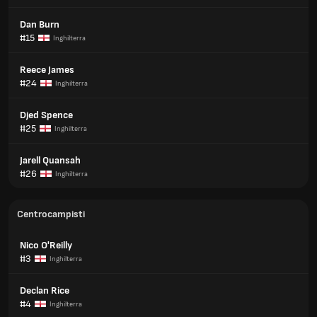
Dan Burn
#15
Inghilterra
Reece James
#24
Inghilterra
Djed Spence
#25
Inghilterra
Jarell Quansah
#26
Inghilterra
Centrocampisti
Nico O'Reilly
#3
Inghilterra
Declan Rice
#4
Inghilterra