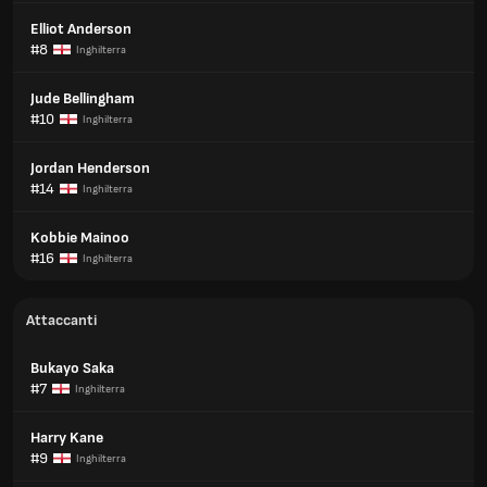
Elliot Anderson
#8
Inghilterra
Jude Bellingham
#10
Inghilterra
Jordan Henderson
#14
Inghilterra
Kobbie Mainoo
#16
Inghilterra
Attaccanti
Bukayo Saka
#7
Inghilterra
Harry Kane
#9
Inghilterra