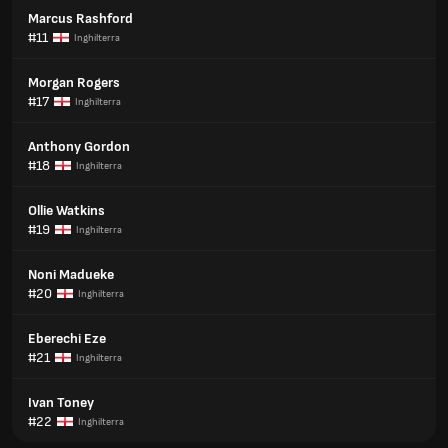
Marcus Rashford
#11
Inghilterra
Morgan Rogers
#17
Inghilterra
Anthony Gordon
#18
Inghilterra
Ollie Watkins
#19
Inghilterra
Noni Madueke
#20
Inghilterra
Eberechi Eze
#21
Inghilterra
Ivan Toney
#22
Inghilterra