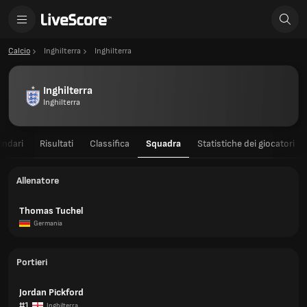
Calcio
Inghilterra
Inghilterra
Inghilterra
Inghilterra
endari
Risultati
Classifica
Squadra
Statistiche dei giocatori
Allenatore
Thomas Tuchel
Germania
Portieri
Jordan Pickford
#1
Inghilterra