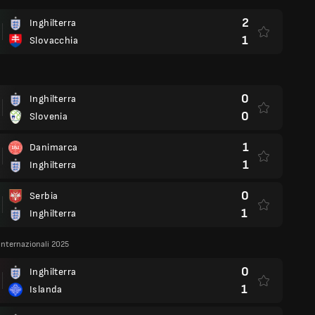
2
Inghilterra
1
Slovacchia
0
Inghilterra
0
Slovenia
1
Danimarca
1
Inghilterra
0
Serbia
1
Inghilterra
internazionali 2025
0
Inghilterra
1
Islanda