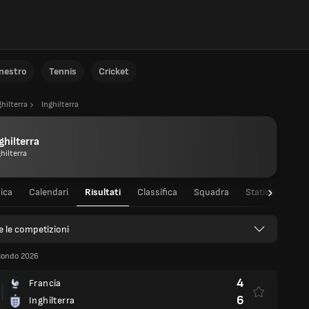
anestro
Tennis
Cricket
ghilterra
Inghilterra
ghilterra
hilterra
ica
Calendari
Risultati
Classifica
Squadra
Statistiche dei 
e le competizioni
Mondo 2026
4
Francia
6
Inghilterra