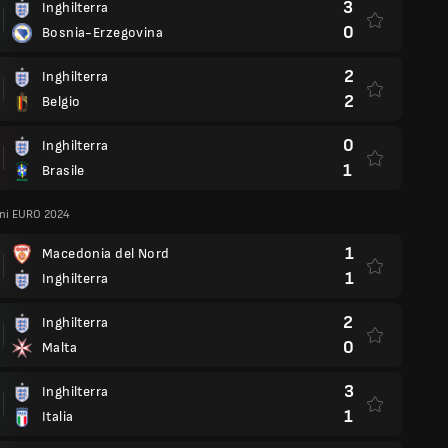
3
Inghilterra
0
Bosnia-Erzegovina
2
Inghilterra
2
Belgio
0
Inghilterra
1
Brasile
oni EURO 2024
1
Macedonia del Nord
1
Inghilterra
2
Inghilterra
0
Malta
3
Inghilterra
1
Italia