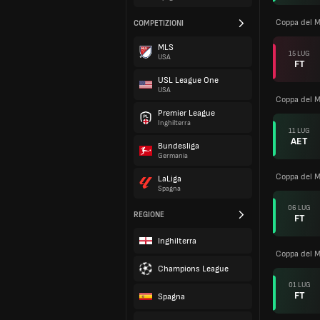
Coppa del 
COMPETIZIONI
MLS
15 LUG
USA
FT
USL League One
USA
Coppa del 
Premier League
Inghilterra
11 LUG
AET
Bundesliga
Germania
Coppa del 
LaLiga
Spagna
06 LUG
REGIONE
FT
Inghilterra
Coppa del 
Champions League
01 LUG
FT
Spagna