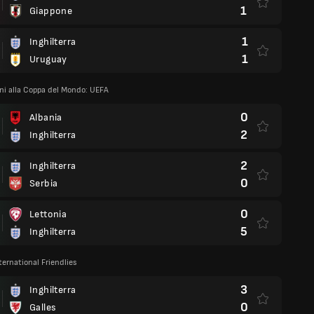
1
Giappone
1
Inghilterra
1
Uruguay
oni alla Coppa del Mondo: UEFA
0
Albania
2
Inghilterra
2
Inghilterra
0
Serbia
0
Lettonia
5
Inghilterra
ternational Friendlies
3
Inghilterra
0
Galles