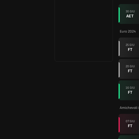
30 GIU
AET
Euro 2024
25 GIU
FT
20 GIU
FT
16 GIU
FT
Amichevoli 
07 GIU
FT