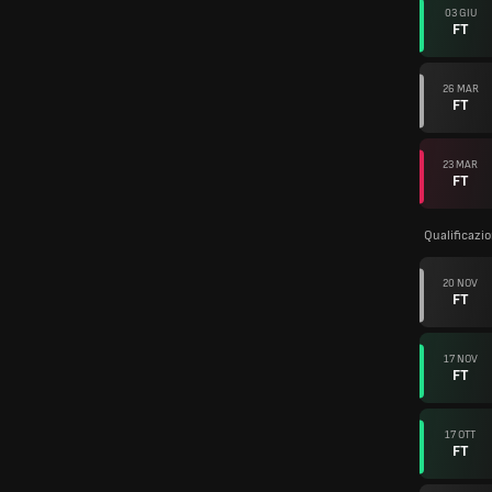
03 GIU
FT
26 MAR
FT
23 MAR
FT
Qualificazi
20 NOV
FT
17 NOV
FT
17 OTT
FT