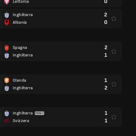
0
Lettonia
2
Inghilterra
0
Albania
2
Spagna
1
Inghilterra
1
Olanda
2
Inghilterra
1
Inghilterra
1
Svizzera