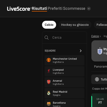
Risultati
Preferiti
Scommesse
Calcio
Hockey su ghiaccio
Pallac
Calcio
In
In
SQUADRE
Ing
Manchester United
Inghilterra
Panoram
Liverpool
Inghilterra
Tutt
Arsenal
Inghilterra
Coppa del 
Real Madrid
Spagna
18 LUG
FT
Barcellona
Spagna