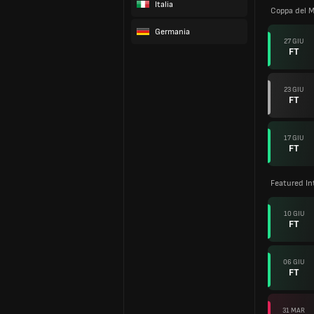
Italia
Coppa del 
Germania
27 GIU
FT
23 GIU
FT
17 GIU
FT
Featured In
10 GIU
FT
06 GIU
FT
31 MAR