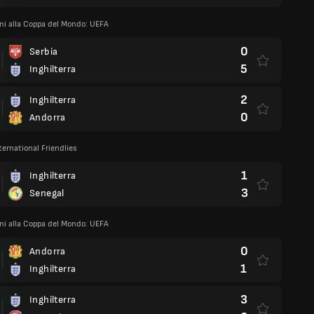
oni alla Coppa del Mondo: UEFA
0
Serbia
5
Inghilterra
2
Inghilterra
0
Andorra
ternational Friendlies
1
Inghilterra
3
Senegal
oni alla Coppa del Mondo: UEFA
0
Andorra
1
Inghilterra
3
Inghilterra