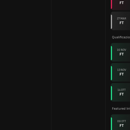
FT
27 MAR
FT
Qualificazi
16 NOV
FT
13 NOV
FT
14 OTT
FT
Featured In
09 OTT
FT