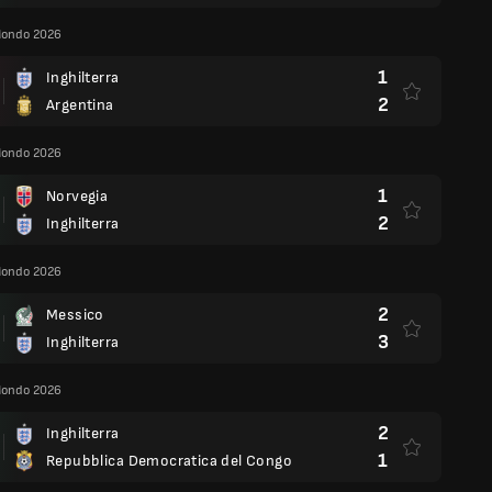
Mondo 2026
1
Inghilterra
2
Argentina
Mondo 2026
1
Norvegia
2
Inghilterra
Mondo 2026
2
Messico
3
Inghilterra
Mondo 2026
2
Inghilterra
1
Repubblica Democratica del Congo