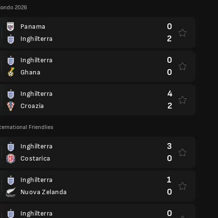
Mondo 2026
0
Panama
2
Inghilterra
0
Inghilterra
0
Ghana
4
Inghilterra
2
Croazia
ternational Friendlies
3
Inghilterra
0
Costarica
1
Inghilterra
0
Nuova Zelanda
0
Inghilterra