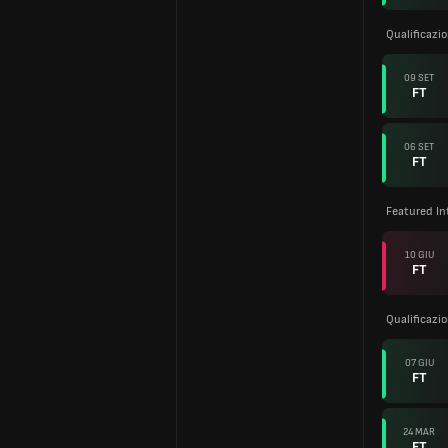
Qualificazi
09 SET
FT
06 SET
FT
Featured In
10 GIU
FT
Qualificazi
07 GIU
FT
24 MAR
FT