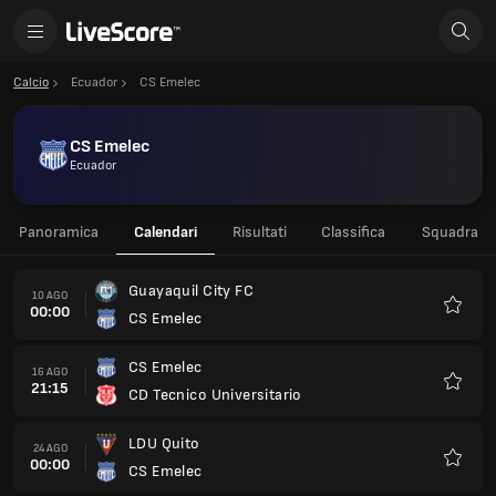
Calcio
Ecuador
CS Emelec
CS Emelec
Ecuador
Panoramica
Calendari
Risultati
Classifica
Squadra
Guayaquil City FC
10 AGO
00:00
CS Emelec
Preferi
CS Emelec
16 AGO
21:15
CD Tecnico Universitario
Preferi
LDU Quito
24 AGO
00:00
CS Emelec
Preferi