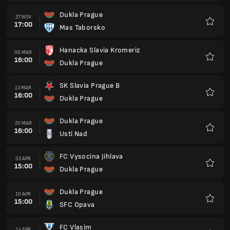
FC Vysocina Jihlava
03 APR
15:00
Dukla Prague
Preferi
Dukla Prague
10 APR
15:00
SFC Opava
Preferi
FC Vlasim
14 APR
15:00
Dukla Prague
Preferi
Dukla Prague
17 APR
15:00
Prostejov
Preferi
FC Banik Ostrava B
24 APR
15:00
Dukla Prague
Preferi
Dukla Prague
01 MAG
15:00
MFK Karvina
Preferi
Kladno
05 MAG