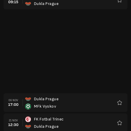
09:15
Dukla Prague
Preferi
Dukla Prague
06 NOV
17:00
MFk Vyskov
Preferi
FK Fotbal Trinec
21 NOV
12:30
Dukla Prague
Preferi
Dukla Prague
27 NOV
17:00
Mas Taborsko
Preferi
Hanacka Slavia Kromeriz
06 MAR
16:00
Dukla Prague
Preferi
SK Slavia Prague B
13 MAR
16:00
Dukla Prague
Preferi
Dukla Prague
20 MAR
16:00
Usti Nad
Preferi