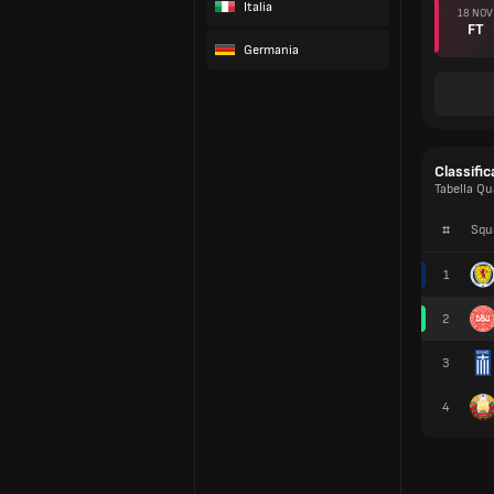
Italia
18 NOV
FT
Germania
Classific
Tabella Qu
#
Squ
1
2
3
4