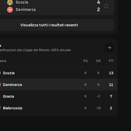
4
Scozia
2
Danimarca
Visualizza tutti i risultati recenti
a
alificazioni alla Coppa del Mondo: UEFA attuale
adra
PG
DR
PTI
V
Scozia
13
6
6
4
Danimarca
11
6
9
3
Grecia
7
6
-2
2
Bielorussia
2
6
-13
0