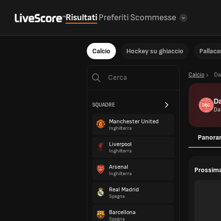
Risultati
Preferiti
Scommesse
Calcio
Hockey su ghiaccio
Pallac
Calcio
Da
D
SQUADRE
Da
Manchester United
Inghilterra
Panora
Liverpool
Inghilterra
Arsenal
Prossima
Inghilterra
Real Madrid
Spagna
Barcellona
Spagna