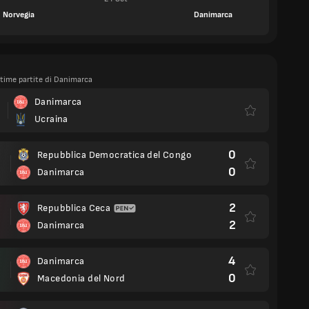
Norvegia
Danimarca
ltime partite di Danimarca
Danimarca
.
Ucraina
0
Repubblica Democratica del Congo
0
Danimarca
2
Repubblica Ceca
2
Danimarca
4
Danimarca
0
Macedonia del Nord