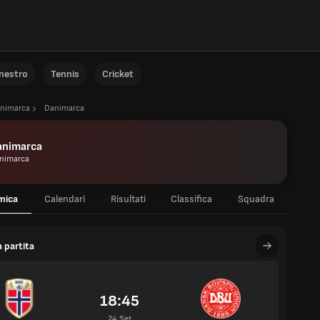
anestro
Tennis
Cricket
nimarca
Danimarca
animarca
nimarca
mica
Calendari
Risultati
Classifica
Squadra
 partita
18:45
24 Set