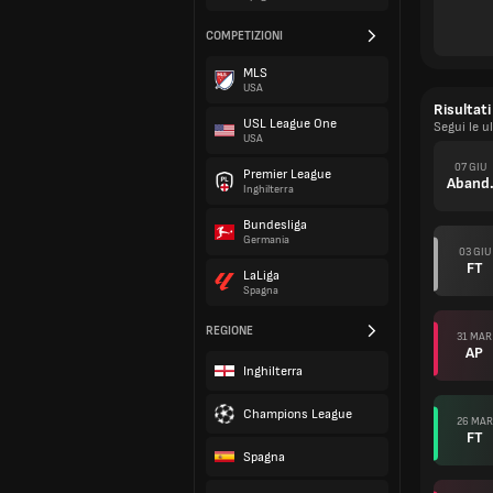
COMPETIZIONI
MLS
USA
Risultati
USL League One
Segui le u
USA
07 GIU
Premier League
Aband
Inghilterra
Bundesliga
Germania
03 GIU
FT
LaLiga
Spagna
REGIONE
31 MAR
AP
Inghilterra
Champions League
26 MAR
FT
Spagna