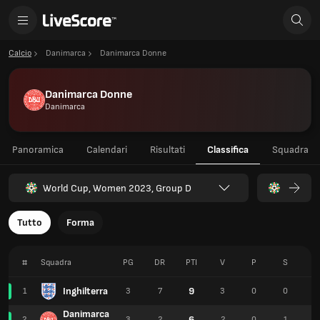
Calcio
Danimarca
Danimarca Donne
Danimarca Donne
Danimarca
Panoramica
Calendari
Risultati
Classifica
Squadra
World Cup, Women 2023, Group D
Tutto
Forma
#
Squadra
PG
DR
PTI
V
P
S
P
Inghilterra
9
1
3
7
3
0
0
8
Danimarca
6
2
3
2
2
0
1
3