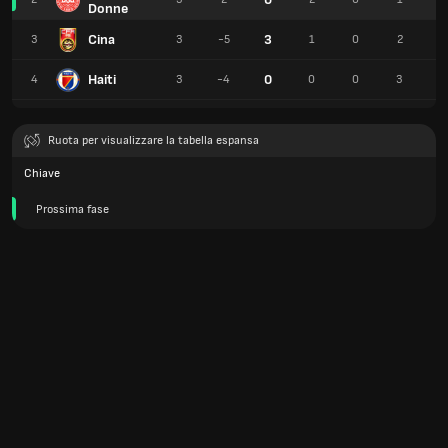
Donne
Cina
3
3
3
-5
1
0
2
2
Haiti
0
4
3
-4
0
0
3
0
Ruota per visualizzare la tabella espansa
Chiave
Prossima fase