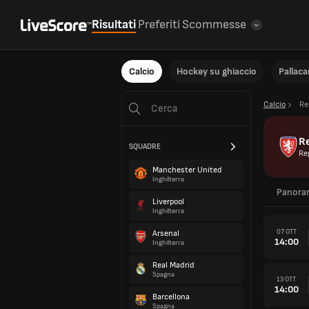
Risultati
Preferiti
Scommesse
Calcio
Hockey su ghiaccio
Pallac
Calcio
Re
R
SQUADRE
Re
Manchester United
Inghilterra
Panora
Liverpool
Inghilterra
07 OTT
Arsenal
14:00
Inghilterra
Real Madrid
Spagna
13 OTT
14:00
Barcellona
Spagna