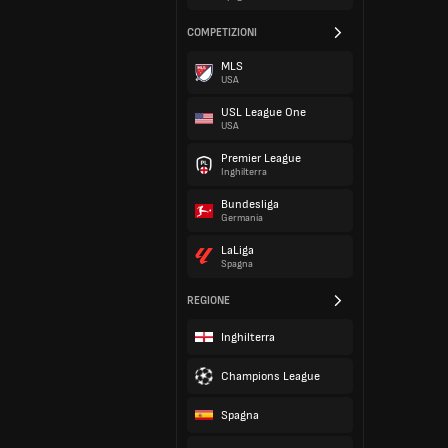
COMPETIZIONI
MLS
USA
USL League One
USA
Premier League
Inghilterra
Bundesliga
Germania
LaLiga
Spagna
REGIONE
Inghilterra
Champions League
Spagna