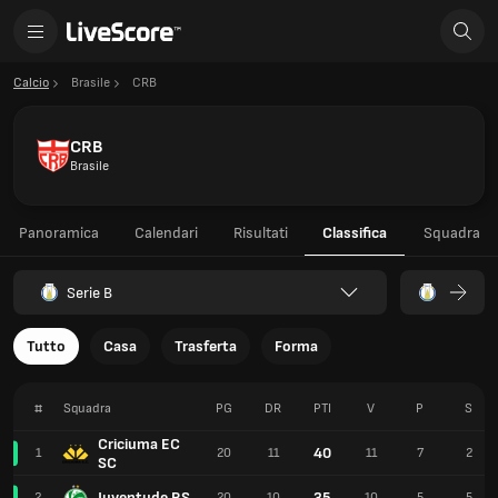
Calcio
Brasile
CRB
CRB
Brasile
Panoramica
Calendari
Risultati
Classifica
Squadra
Serie B
Tutto
Casa
Trasferta
Forma
#
Squadra
PG
DR
PTI
V
P
S
Criciuma EC
40
1
20
11
11
7
2
SC
Juventude RS
35
2
20
10
10
5
5