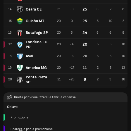
Ceara CE
25
14
21
-3
6
7
8
Cuiaba MT
25
15
20
0
5
10
5
Botafogo SP
24
16
20
3
6
6
8
Londrina EC
20
17
20
-4
5
5
10
PR
Avai
20
18
20
-6
5
5
10
America MG
11
19
20
-17
2
5
13
Ponte Preta
9
20
21
-26
2
3
16
SP
Ruota per visualizzare la tabella espansa
Chiave
Promozione
Spareggio per la promozione