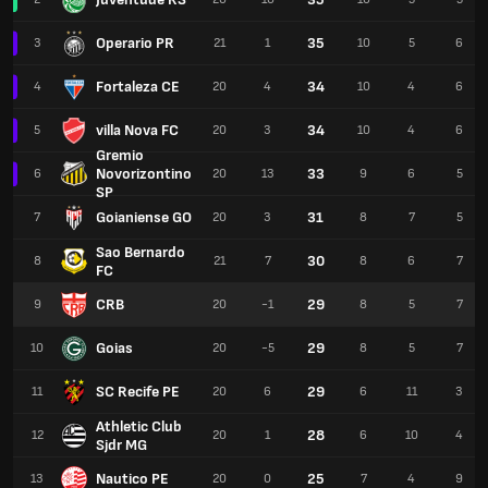
Operario PR
35
3
21
1
10
5
6
Fortaleza CE
34
4
20
4
10
4
6
villa Nova FC
34
5
20
3
10
4
6
Gremio
Novorizontino
33
6
20
13
9
6
5
SP
Goianiense GO
31
7
20
3
8
7
5
Sao Bernardo
30
8
21
7
8
6
7
FC
CRB
29
9
20
-1
8
5
7
Goias
29
10
20
-5
8
5
7
SC Recife PE
29
11
20
6
6
11
3
Athletic Club
28
12
20
1
6
10
4
Sjdr MG
Nautico PE
25
13
20
0
7
4
9