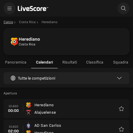
Calcio
Costa Rica
Herediano
Herediano
Costa Rica
Panoramica
Calendari
Risultati
Classifica
Squadra
Tutte le competizioni
Apertura
Herediano
10 AGO
00:00
Alajuelense
Preferi
AD San Carlos
15 AGO
02:00
Herediano