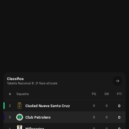
Classifica
Tabella Nacional B: 1ª fase attuale
#
Squadra
PG
DR
PTI
Ciudad Nueva Santa Cruz
0
2
0
0
Club Petrolero
0
3
0
0
Millonarios
0
4
0
0