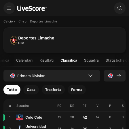
Calcio
Cile
Deportes Limache
Deportes Limache
Cile
amica
Calendari
Risultati
Classifica
Squadra
Statistiche de
Primera Division
Tutto
Casa
Trasferta
Forma
#
Squadra
PG
DR
PTI
V
P
S
Colo Colo
42
1
17
20
14
0
3
Universidad
30
2
18
14
9
3
6