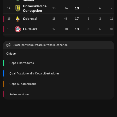
Serena
Universidad de
19
14
16
-14
5
4
7
Concepcion
Cobresal
17
15
18
-8
5
2
11
La Calera
13
16
17
-18
3
4
10
Ruota per visualizzare la tabella espansa
Chiave
Copa Libertadores
Qualificazione alla Copa Libertadores
Copa Sudamericana
Retrocessione