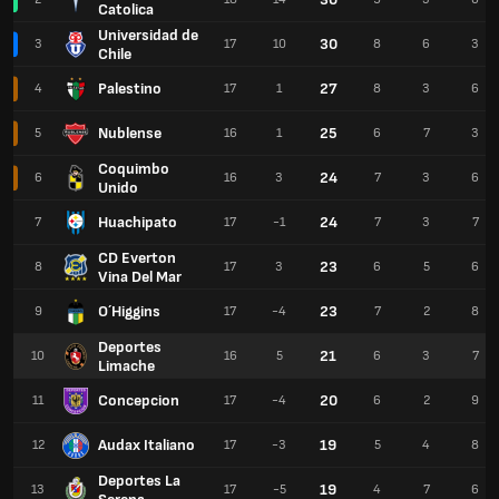
Catolica
Universidad de
30
3
17
10
8
6
3
Chile
Palestino
27
4
17
1
8
3
6
Nublense
25
5
16
1
6
7
3
Coquimbo
24
6
16
3
7
3
6
Unido
Huachipato
24
7
17
-1
7
3
7
CD Everton
23
8
17
3
6
5
6
Vina Del Mar
O´Higgins
23
9
17
-4
7
2
8
Deportes
21
10
16
5
6
3
7
Limache
Concepcion
20
11
17
-4
6
2
9
Audax Italiano
19
12
17
-3
5
4
8
Deportes La
19
13
17
-5
4
7
6