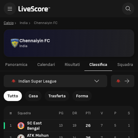
Calcio
India
Chennaiyin FC
Chennaiyin FC
India
Panoramica
Calendari
Risultati
Classifica
Squadra
Indian Super League
Tutto
Casa
Trasferta
Forma
#
Squadra
PG
DR
PTI
V
P
S
SC East
26
1
13
19
7
5
1
Bengal
ATK Mohun
26
2
13
14
7
5
1