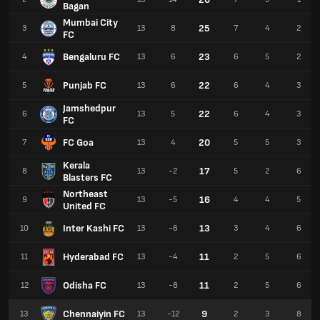
Bagan
Mumbai City
25
3
13
8
7
4
2
FC
Bengaluru FC
23
4
13
6
6
5
2
Punjab FC
22
5
13
6
6
4
3
Jamshedpur
22
6
13
5
6
4
3
FC
FC Goa
20
7
13
4
5
5
3
Kerala
17
8
13
-2
5
2
6
Blasters FC
Northeast
16
9
13
-5
4
4
5
United FC
Inter Kashi FC
13
10
13
-6
3
4
6
Hyderabad FC
11
11
13
-4
2
5
6
Odisha FC
11
12
13
-8
2
5
6
Chennaiyin FC
9
13
13
-12
2
3
8