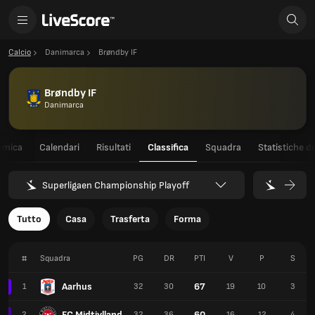
Calcio
Danimarca
Brøndby IF
Brøndby IF
Danimarca
amica
Calendari
Risultati
Classifica
Squadra
Statistiche de
Superligaen Championship Playoff
Tutto
Casa
Trasferta
Forma
#
Squadra
PG
DR
PTI
V
P
S
Aarhus
67
1
32
30
19
10
3
FC Midtjylland
60
2
32
36
16
12
4