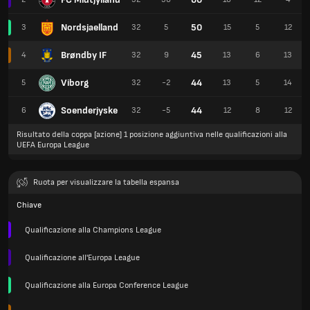
Nordsjaelland
50
3
32
5
15
5
12
Brøndby IF
45
4
32
9
13
6
13
Viborg
44
5
32
-2
13
5
14
Soenderjyske
44
6
32
-5
12
8
12
Risultato della coppa [azione] 1 posizione aggiuntiva nelle qualificazioni alla
UEFA Europa League
Ruota per visualizzare la tabella espansa
Chiave
Qualificazione alla Champions League
Qualificazione all'Europa League
Qualificazione alla Europa Conference League