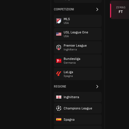
23 MAG
COMPETIZIONI
FT
MLS
USA
USL League One
USA
Premier League
Inghilterra
Bundesliga
Germania
LaLiga
Spagna
REGIONE
Inghilterra
Champions League
Spagna