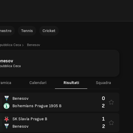
anestro
Tennis
Cricket
pubblica Ceca
Benesov
enesov
pubblica Ceca
ramica
Calendari
Risultati
Squadra
0
Benesov
2
Bohemians Prague 1905 B
1
SK Slavia Prague B
2
Benesov