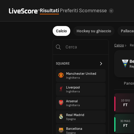
Risultati
Preferiti
Scommesse
Calcio
Hockey su ghiaccio
Pallac
Calcio
Re
B
SQUADRE
Re
Manchester United
Inghilterra
Pano
Liverpool
Inghilterra
10 GIU
Arsenal
FT
Inghilterra
Real Madrid
Spagna
30 MAG
FT
Barcellona
Spagna