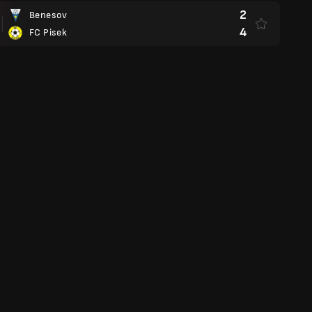
2
Benesov
4
FC Pisek