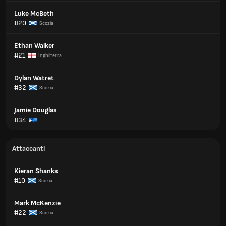
Luke McBeth
#20
Scozia
Ethan Walker
#21
Inghilterra
Dylan Watret
#32
Scozia
Jamie Douglas
#34
Attaccanti
Kieran Shanks
#10
Scozia
Mark McKenzie
#22
Scozia