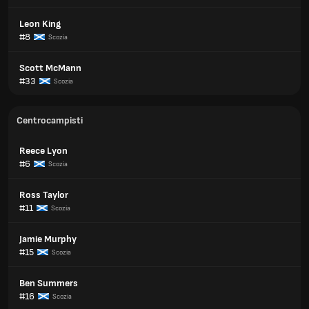
Leon King
#8
Scozia
Scott McMann
#33
Scozia
Centrocampisti
Reece Lyon
#6
Scozia
Ross Taylor
#11
Scozia
Jamie Murphy
#15
Scozia
Ben Summers
#16
Scozia