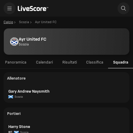
Calcio
Scozia
Ayr United FC
Ayr United FC
Scozia
Panoramica
Calendari
Risultati
Classifica
Squadra
Allenatore
Gary Andrew Naysmith
Scozia
Portieri
Harry Stone
#1
Scozia