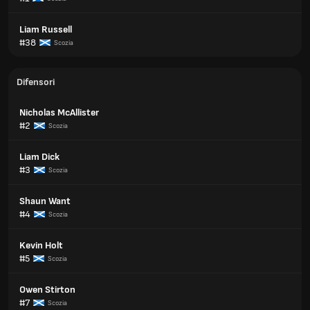
Liam Russell
#38
Scozia
Difensori
Nicholas McAllister
#2
Scozia
Liam Dick
#3
Scozia
Shaun Want
#4
Scozia
Kevin Holt
#5
Scozia
Owen Stirton
#7
Scozia