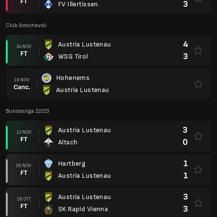
FT
3
FV Illertissen
Club Amichevoli
4
Austria Lustenau
24 NOV
FT
3
WSG Tirol
Hohenems
19 NOV
Canc.
Austria Lustenau
Bundesliga 22/23
3
Austria Lustenau
12 NOV
FT
0
Altach
1
Hartberg
05 NOV
FT
1
Austria Lustenau
3
Austria Lustenau
29 OTT
FT
3
SK Rapid Vienna