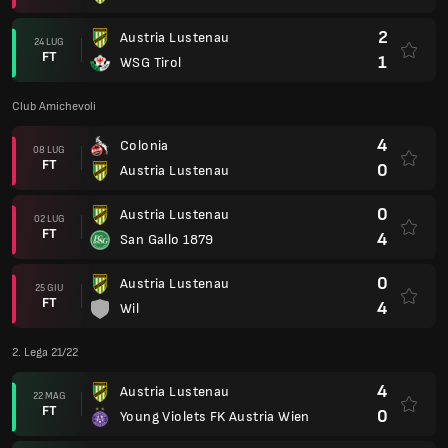
2
Austria Lustenau
24 LUG
FT
1
WSG Tirol
Club Amichevoli
4
Colonia
08 LUG
FT
0
Austria Lustenau
0
Austria Lustenau
02 LUG
FT
4
San Gallo 1879
0
Austria Lustenau
25 GIU
FT
4
Wil
2. Lega 21/22
4
Austria Lustenau
22 MAG
FT
0
Young Violets FK Austria Wien