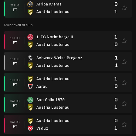
0
Arriba Krems
25 LUG
FT
1
Austria Lustenau
Amichevoli di club
1
1. FC Norimberga II
16 LUG
FT
0
Austria Lustenau
1
Schwarz Weiss Bregenz
15 LUG
FT
1
Austria Lustenau
1
Austria Lustenau
10 LUG
FT
0
Aarau
0
San Gallo 1879
04 LUG
FT
1
Austria Lustenau
0
Austria Lustenau
04 LUG
FT
1
Vaduz