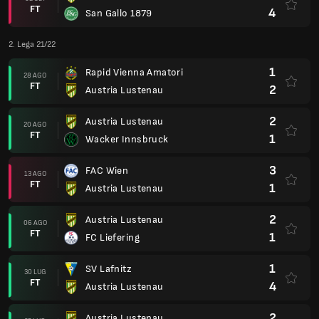
FT
4
San Gallo 1879
2. Lega 21/22
1
Rapid Vienna Amatori
28 AGO
FT
2
Austria Lustenau
2
Austria Lustenau
20 AGO
FT
1
Wacker Innsbruck
3
FAC Wien
13 AGO
FT
1
Austria Lustenau
2
Austria Lustenau
06 AGO
FT
1
FC Liefering
1
SV Lafnitz
30 LUG
FT
4
Austria Lustenau
2
Austria Lustenau