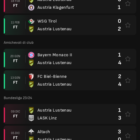
18 FEB
FT
1
Austria Klagenfurt
0
WSG Tirol
11 FEB
FT
2
Austria Lustenau
Amichevoli di club
1
Bayern Monaco II
20 GEN
FT
4
Austria Lustenau
2
FC Biel-Bienne
13 GEN
FT
4
Austria Lustenau
Bundesliga 23/24
1
Austria Lustenau
09 DIC
FT
3
LASK Linz
3
Altach
05 DIC
FT
0
Austria Lustenau