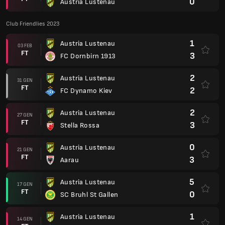
0
Austria Lustenau
Club Friendlies 2023
1
Austria Lustenau
03 FEB
FT
3
FC Dornbirn 1913
2
Austria Lustenau
31 GEN
FT
2
FC Dynamo Kiev
2
Austria Lustenau
27 GEN
FT
3
Stella Rossa
0
Austria Lustenau
21 GEN
FT
3
Aarau
5
Austria Lustenau
17 GEN
FT
0
SC Bruhl St Gallen
1
Austria Lustenau
14 GEN