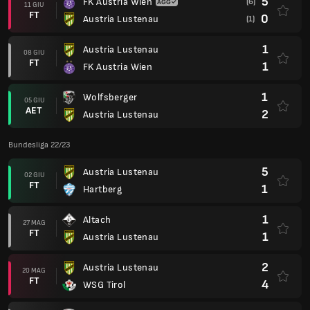
5
FK Austria Wien
(6)
11 GIU
FT
0
Austria Lustenau
(1)
1
Austria Lustenau
08 GIU
FT
1
FK Austria Wien
1
Wolfsberger
05 GIU
AET
2
Austria Lustenau
Bundesliga 22/23
5
Austria Lustenau
02 GIU
FT
1
Hartberg
1
Altach
27 MAG
FT
1
Austria Lustenau
2
Austria Lustenau
20 MAG
FT
4
WSG Tirol