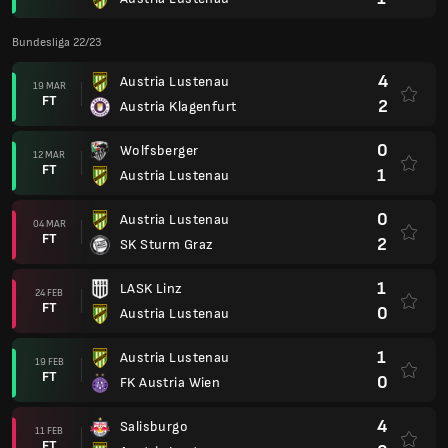
Bundesliga 22/23
4
Austria Lustenau
19 MAR
FT
2
Austria Klagenfurt
0
Wolfsberger
12 MAR
FT
1
Austria Lustenau
0
Austria Lustenau
04 MAR
FT
2
SK Sturm Graz
1
LASK Linz
24 FEB
FT
0
Austria Lustenau
1
Austria Lustenau
19 FEB
FT
0
FK Austria Wien
4
Salisburgo
11 FEB
FT