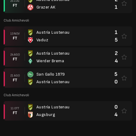
25 LUG
FT
1
Grazer AK
Club Amichevoli
1
Austria Lustenau
13 NOV
FT
5
Vaduz
2
Austria Lustenau
24 AGO
FT
4
Werder Brema
5
San Gallo 1879
21 AGO
FT
0
Austria Lustenau
Club Amichevoli
0
Austria Lustenau
11 OTT
FT
4
Augsburg