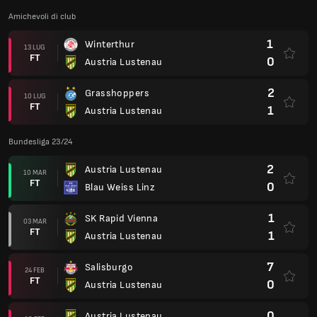
Amichevoli di club
1
Winterthur
13 LUG
FT
0
Austria Lustenau
2
Grasshoppers
10 LUG
FT
1
Austria Lustenau
Bundesliga 23/24
2
Austria Lustenau
10 MAR
FT
0
Blau Weiss Linz
1
SK Rapid Vienna
03 MAR
FT
1
Austria Lustenau
7
Salisburgo
24 FEB
FT
0
Austria Lustenau
0
Austria Lustenau