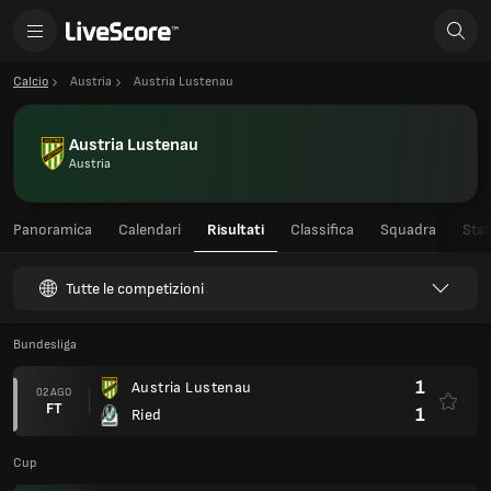
Calcio
Austria
Austria Lustenau
Austria Lustenau
Austria
Panoramica
Calendari
Risultati
Classifica
Squadra
Stat
Tutte le competizioni
Bundesliga
1
Austria Lustenau
02 AGO
FT
1
Ried
Cup