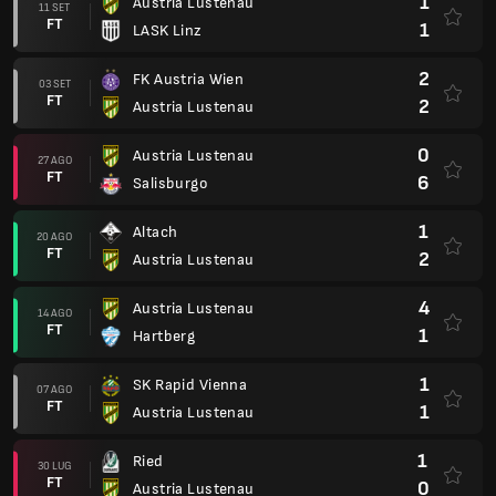
1
Austria Lustenau
11 SET
FT
1
LASK Linz
2
FK Austria Wien
03 SET
FT
2
Austria Lustenau
0
Austria Lustenau
27 AGO
FT
6
Salisburgo
1
Altach
20 AGO
FT
2
Austria Lustenau
4
Austria Lustenau
14 AGO
FT
1
Hartberg
1
SK Rapid Vienna
07 AGO
FT
1
Austria Lustenau
1
Ried
30 LUG
FT
0
Austria Lustenau