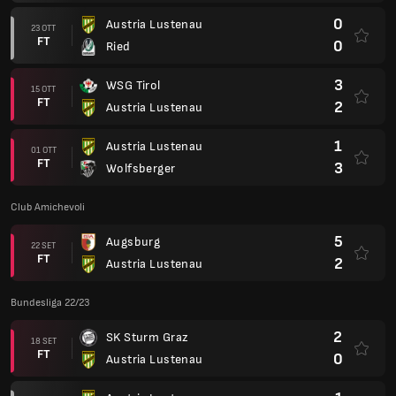
0
Austria Lustenau
23 OTT
FT
0
Ried
3
WSG Tirol
15 OTT
FT
2
Austria Lustenau
1
Austria Lustenau
01 OTT
FT
3
Wolfsberger
Club Amichevoli
5
Augsburg
22 SET
FT
2
Austria Lustenau
Bundesliga 22/23
2
SK Sturm Graz
18 SET
FT
0
Austria Lustenau