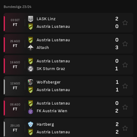
Bundesliga 23/24
2
LASK Linz
03 SET
FT
0
Austria Lustenau
0
Austria Lustenau
26 AGO
FT
3
Altach
0
Austria Lustenau
19 AGO
FT
1
SK Sturm Graz
1
Wolfsberger
12 AGO
FT
1
Austria Lustenau
0
Austria Lustenau
06 AGO
FT
2
FK Austria Wien
2
Hartberg
29 LUG
FT
2
Austria Lustenau