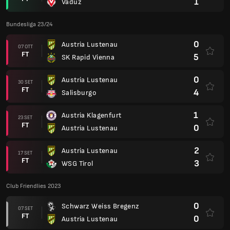
1
Vaduz
Bundesliga 23/24
0
Austria Lustenau
07 OTT
FT
5
SK Rapid Vienna
0
Austria Lustenau
30 SET
FT
4
Salisburgo
1
Austria Klagenfurt
23 SET
FT
0
Austria Lustenau
2
Austria Lustenau
17 SET
FT
3
WSG Tirol
Club Friendlies 2023
0
Schwarz Weiss Bregenz
07 SET
FT
0
Austria Lustenau