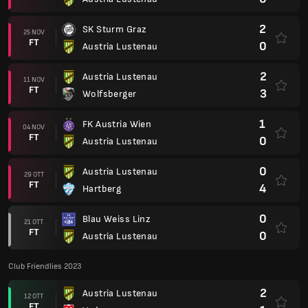
2
SK Sturm Graz
25 NOV
FT
0
Austria Lustenau
2
Austria Lustenau
11 NOV
FT
3
Wolfsberger
1
FK Austria Wien
04 NOV
FT
0
Austria Lustenau
0
Austria Lustenau
29 OTT
FT
4
Hartberg
0
Blau Weiss Linz
21 OTT
FT
0
Austria Lustenau
Club Friendlies 2023
2
Austria Lustenau
12 OTT
FT