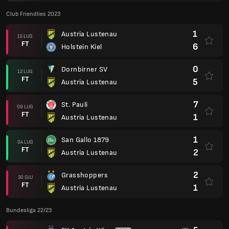
Club Friendlies 2023
1
Austria Lustenau
15 LUG
FT
6
Holstein Kiel
0
Dornbirner SV
12 LUG
FT
5
Austria Lustenau
7
St. Pauli
09 LUG
FT
1
Austria Lustenau
1
San Gallo 1879
04 LUG
FT
2
Austria Lustenau
2
Grasshoppers
30 GIU
FT
1
Austria Lustenau
Bundesliga 22/23