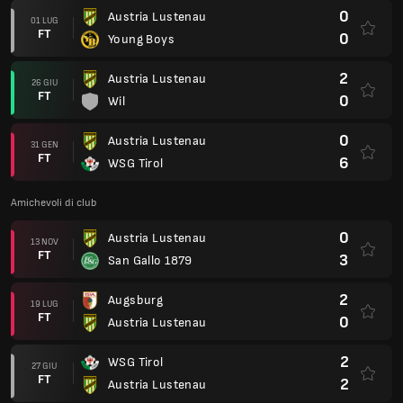
0
Austria Lustenau
01 LUG
FT
0
Young Boys
2
Austria Lustenau
26 GIU
FT
0
Wil
0
Austria Lustenau
31 GEN
FT
6
WSG Tirol
Amichevoli di club
0
Austria Lustenau
13 NOV
FT
3
San Gallo 1879
2
Augsburg
19 LUG
FT
0
Austria Lustenau
2
WSG Tirol
27 GIU
FT
2
Austria Lustenau