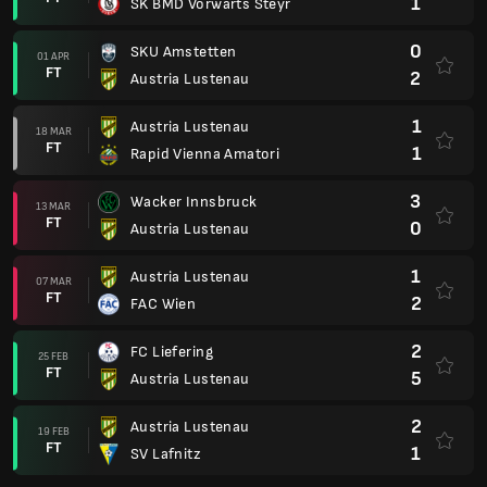
1
SK BMD Vorwarts Steyr
0
SKU Amstetten
01 APR
FT
2
Austria Lustenau
1
Austria Lustenau
18 MAR
FT
1
Rapid Vienna Amatori
3
Wacker Innsbruck
13 MAR
FT
0
Austria Lustenau
1
Austria Lustenau
07 MAR
FT
2
FAC Wien
2
FC Liefering
25 FEB
FT
5
Austria Lustenau
2
Austria Lustenau
19 FEB
FT
1
SV Lafnitz