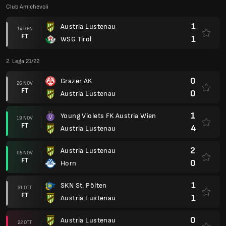
Club Amichevoli
1
Austria Lustenau
14 GEN
FT
1
WSG Tirol
2. Lega 21/22
0
Grazer AK
26 NOV
FT
0
Austria Lustenau
1
Young Violets FK Austria Wien
19 NOV
FT
4
Austria Lustenau
2
Austria Lustenau
05 NOV
FT
0
Horn
1
SKN St. Pölten
31 OTT
FT
1
Austria Lustenau
0
Austria Lustenau
22 OTT