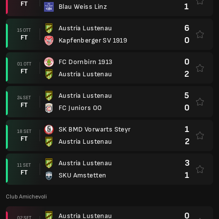
FT
1
Blau Weiss Linz
6
Austria Lustenau
15 OTT
FT
0
Kapfenberger SV 1919
0
FC Dornbirn 1913
01 OTT
FT
2
Austria Lustenau
5
Austria Lustenau
24 SET
FT
0
FC Juniors OO
1
SK BMD Vorwarts Steyr
18 SET
FT
2
Austria Lustenau
3
Austria Lustenau
11 SET
FT
1
SKU Amstetten
Club Amichevoli
0
Austria Lustenau
02 SET