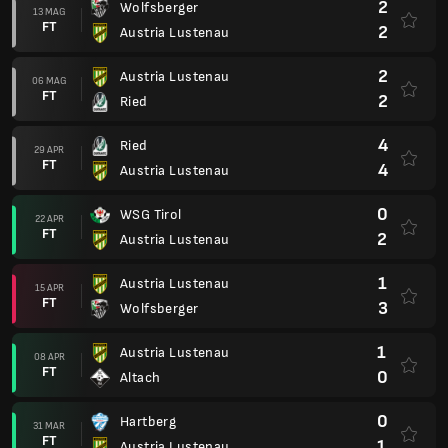
2
Wolfsberger
13 MAG
FT
2
Austria Lustenau
2
Austria Lustenau
06 MAG
FT
2
Ried
4
Ried
29 APR
FT
4
Austria Lustenau
0
WSG Tirol
22 APR
FT
2
Austria Lustenau
1
Austria Lustenau
15 APR
FT
3
Wolfsberger
1
Austria Lustenau
08 APR
FT
0
Altach
0
Hartberg
31 MAR
FT
1
Austria Lustenau