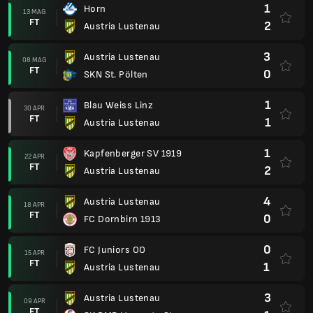
1
Horn
13 MAG
FT
2
Austria Lustenau
3
Austria Lustenau
08 MAG
FT
0
SKN St. Pölten
1
Blau Weiss Linz
30 APR
FT
1
Austria Lustenau
1
Kapfenberger SV 1919
22 APR
FT
2
Austria Lustenau
4
Austria Lustenau
18 APR
FT
0
FC Dornbirn 1913
0
FC Juniors OO
15 APR
FT
1
Austria Lustenau
3
Austria Lustenau
09 APR
FT