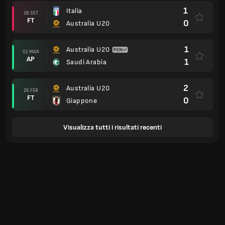
1
Italia
28 SET
FT
0
Australia U20
1
Australia U20
01 MAR
AP
1
Saudi Arabia
2
Australia U20
26 FEB
FT
0
Giappone
Visualizza tutti i risultati recenti