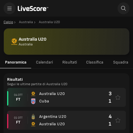
Calcio
Australia
Australia U20
Australia U20
Australia
Panoramica
Calendari
Risultati
Classifica
Squadra
Risultati
Segui le ultime partite di Australia U20
3
Australia U20
04 OTT
FT
1
Cuba
4
Argentina U20
01 OTT
FT
1
Australia U20