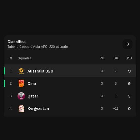
Classifica
Tabella Coppa d'Asia AFC U20 attuale
#
Squadra
PG
DR
PTI
Australia U20
9
1
3
7
Cina
6
2
3
3
Qatar
3
3
3
1
Kyrgyzstan
0
4
3
-11