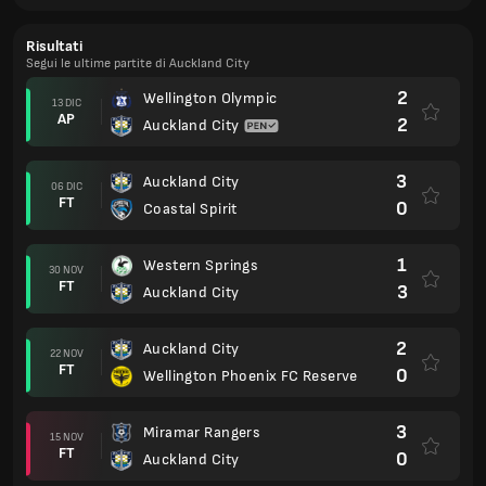
Risultati
Segui le ultime partite di Auckland City
2
Wellington Olympic
13 DIC
AP
2
Auckland City
3
Auckland City
06 DIC
FT
0
Coastal Spirit
1
Western Springs
30 NOV
FT
3
Auckland City
2
Auckland City
22 NOV
FT
0
Wellington Phoenix FC Reserve
3
Miramar Rangers
15 NOV
FT
0
Auckland City