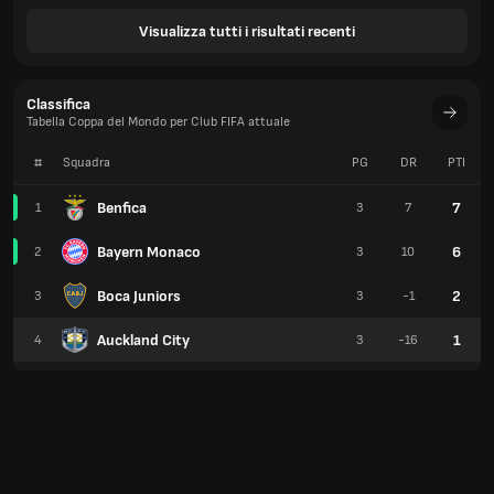
Visualizza tutti i risultati recenti
Classifica
Tabella Coppa del Mondo per Club FIFA attuale
#
Squadra
PG
DR
PTI
Benfica
7
1
3
7
Bayern Monaco
6
2
3
10
Boca Juniors
2
3
3
-1
Auckland City
1
4
3
-16