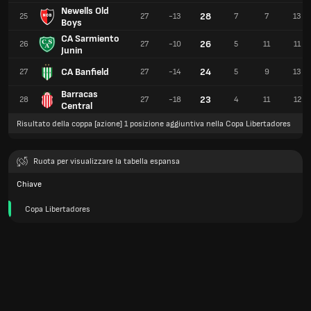
Newells Old
28
25
27
-13
7
7
13
Boys
CA Sarmiento
26
26
27
-10
5
11
11
Junin
CA Banfield
24
27
27
-14
5
9
13
Barracas
23
28
27
-18
4
11
12
Central
Risultato della coppa [azione] 1 posizione aggiuntiva nella Copa Libertadores
Ruota per visualizzare la tabella espansa
Chiave
Copa Libertadores