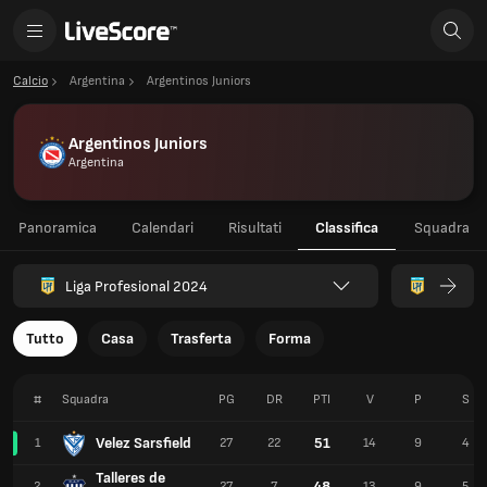
Calcio
Argentina
Argentinos Juniors
Argentinos Juniors
Argentina
Panoramica
Calendari
Risultati
Classifica
Squadra
Liga Profesional 2024
Tutto
Casa
Trasferta
Forma
#
Squadra
PG
DR
PTI
V
P
S
Velez Sarsfield
51
1
27
22
14
9
4
Talleres de
48
2
27
7
13
9
5