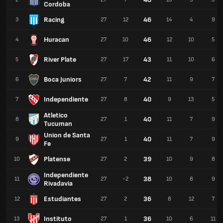
Cordoba
Racing
46
3
27
12
14
4
9
Huracan
46
4
27
10
12
10
5
River Plate
43
5
27
17
11
10
6
Boca Juniors
42
6
27
7
11
9
7
Independiente
40
7
27
8
9
13
5
Atletico
40
8
27
1
11
7
9
Tucuman
Union de Santa
40
9
27
1
11
7
9
Fe
Platense
39
10
27
2
10
9
8
Independiente
38
11
27
-2
10
8
9
Rivadavia
Estudiantes
36
12
27
2
8
12
7
Instituto
36
13
27
1
10
6
11