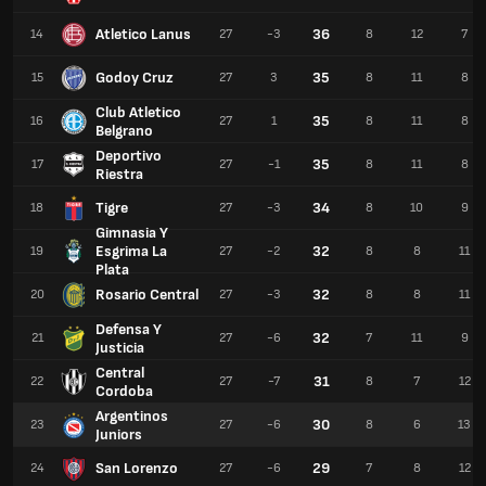
Atletico Lanus
36
14
27
-3
8
12
7
Godoy Cruz
35
15
27
3
8
11
8
Club Atletico
35
16
27
1
8
11
8
Belgrano
Deportivo
35
17
27
-1
8
11
8
Riestra
Tigre
34
18
27
-3
8
10
9
Gimnasia Y
Esgrima La
32
19
27
-2
8
8
11
Plata
Rosario Central
32
20
27
-3
8
8
11
Defensa Y
32
21
27
-6
7
11
9
Justicia
Central
31
22
27
-7
8
7
12
Cordoba
Argentinos
30
23
27
-6
8
6
13
Juniors
San Lorenzo
29
24
27
-6
7
8
12