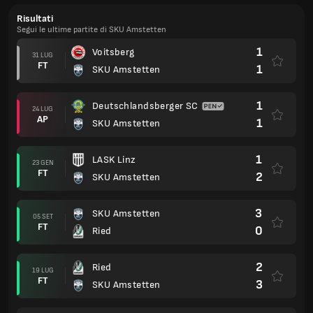
Risultati
Segui le ultime partite di SKU Amstetten
1
Voitsberg
31 LUG
FT
1
SKU Amstetten
1
Deutschlandsberger SC
24 LUG
AP
1
SKU Amstetten
1
LASK Linz
23 GEN
FT
2
SKU Amstetten
3
SKU Amstetten
05 SET
FT
0
Ried
2
Ried
19 LUG
FT
3
SKU Amstetten