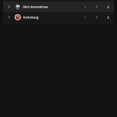
SKU Amstetten
1
8
1
0
Voitsberg
1
9
1
0