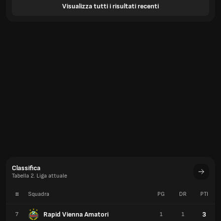
Visualizza tutti i risultati recenti
Classifica
Tabella 2. Liga attuale
#
Squadra
PG
DR
PTI
Rapid Vienna Amatori
3
7
1
1