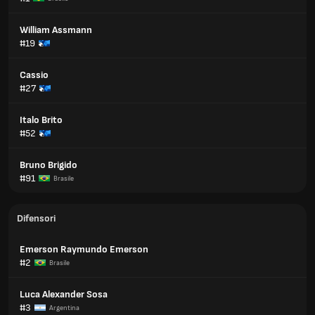
William Assmann
#19
Cassio
#27
Italo Brito
#52
Bruno Brigido
#91
Brasile
Difensori
Emerson Raymundo Emerson
#2
Brasile
Luca Alexander Sosa
#3
Argentina