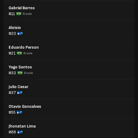
Gabriel Barros
#11
Brasile
Aloisio
#20
Eduardo Person
#21
Brasile
Yago Santos
#33
Brasile
Julio Cesar
#37
Otavio Goncalves
#55
Jhonatan Lima
#88