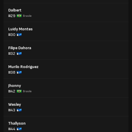
Dalbert
#29
Brasile
Luidy Montes
#30
Filipe Dahora
#32
Murilo Rodriguez
#38
Jhonny
#42
Brasile
Wesley
#43
Thallyson
#44