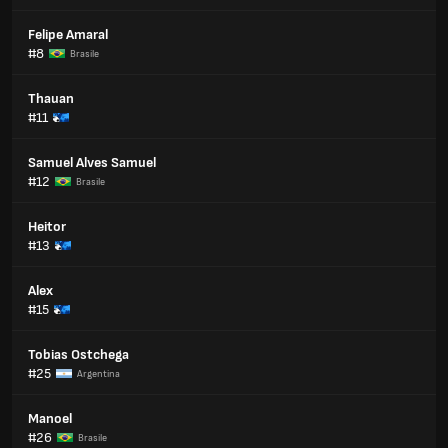
Felipe Amaral
#8
Brasile
Thauan
#11
Samuel Alves Samuel
#12
Brasile
Heitor
#13
Alex
#15
Tobias Ostchega
#25
Argentina
Manoel
#26
Brasile