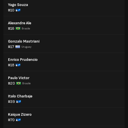
Yago Souza
#10
Alexandre Ale
#16
Brasile
Gonzalo Mastriani
#17
Uruguay
Enrico Prudencio
#18
Paulo Victor
#20
Brasile
Italo Charbaje
#39
Kaique Zizero
#70