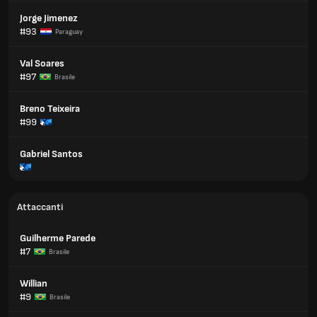
Jorge Jimenez
#93
Paraguay
Val Soares
#97
Brasile
Breno Teixeira
#99
Gabriel Santos
Attaccanti
Guilherme Parede
#7
Brasile
Willian
#9
Brasile