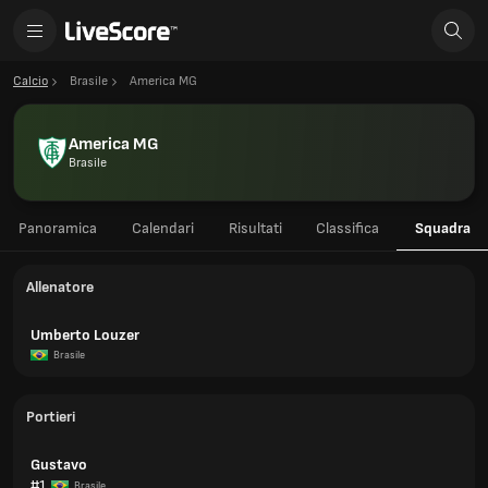
Calcio
Brasile
America MG
America MG
Brasile
Panoramica
Calendari
Risultati
Classifica
Squadra
Allenatore
Umberto Louzer
Brasile
Portieri
Gustavo
#1
Brasile