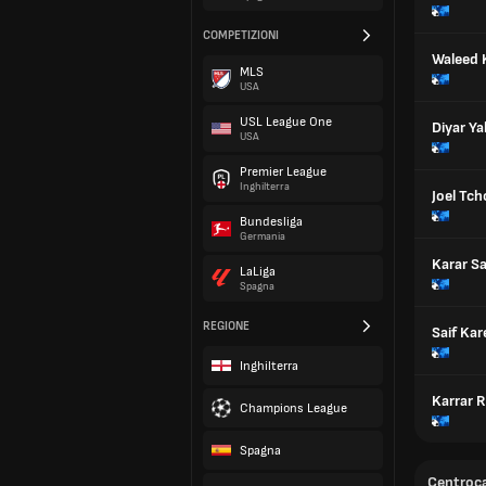
COMPETIZIONI
Waleed
MLS
USA
USL League One
Diyar Y
USA
Premier League
Inghilterra
Joel Tch
Bundesliga
Germania
Karar S
LaLiga
Spagna
REGIONE
Saif Ka
Inghilterra
Karrar 
Champions League
Spagna
Centroc