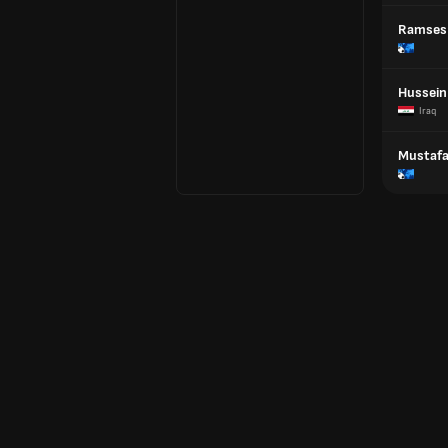
Ramses
Hussein
Iraq
Mustafa