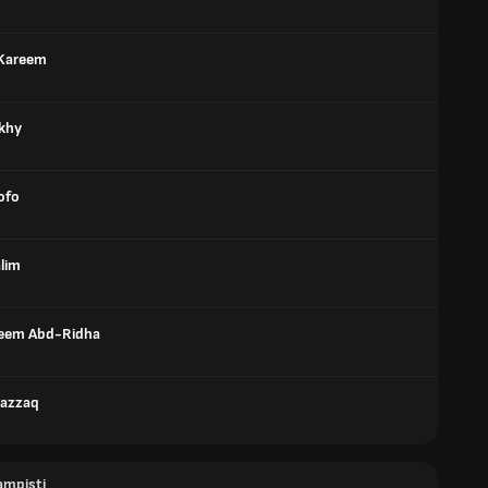
 Kareem
akhy
ofo
alim
reem Abd-Ridha
Razzaq
ampisti