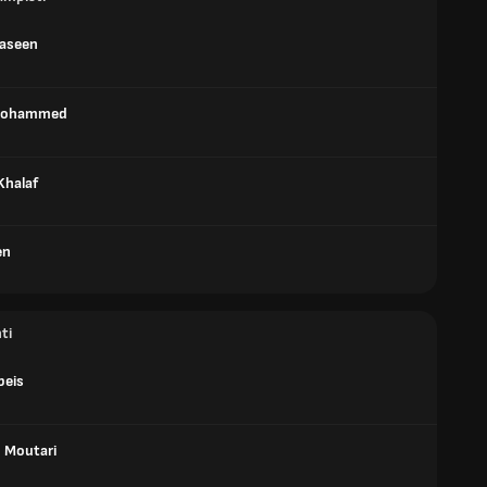
Yaseen
Mohammed
halaf
en
ti
beis
 Moutari