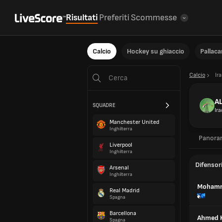
Risultati
Preferiti
Scommesse
Calcio
Hockey su ghiaccio
Pallac
Calcio
Ir
AL
SQUADRE
Ira
Manchester United
Inghilterra
Panora
Liverpool
Inghilterra
Difensor
Arsenal
Inghilterra
Mohamm
Real Madrid
Spagna
Barcellona
Ahmed 
Spagna