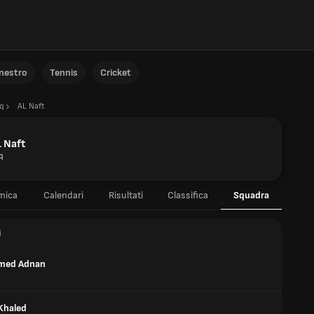
anestro
Tennis
Cricket
aq
AL Naft
 Naft
q
mica
Calendari
Risultati
Classifica
Squadra
i
ed Adnan
Khaled