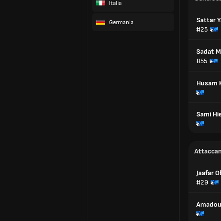
Italia
Sattar 
Germania
#25
Sadat 
#55
Husam K
Sami Hi
Attaccan
Jaafar O
#29
Amadou