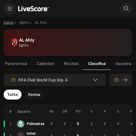
Calcio
Egitto
AL Ahly
AL Ahly
Egitto
Panoramica
Calendari
Risultati
Classifica
Squadra
FIFA Club World Cup Grp. A
Tutto
Forma
#
Squadra
PG
DR
PTI
V
P
S
PT
Palmeiras
5
1
3
2
1
2
0
4
Inter
5
2
3
1
1
2
0
4