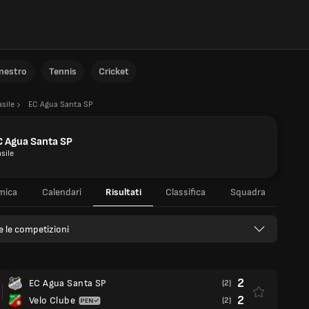
anestro
Tennis
Cricket
asile
EC Agua Santa SP
 Agua Santa SP
sile
mica
Calendari
Risultati
Classifica
Squadra
e le competizioni
2
EC Agua Santa SP
(2)
2
Velo Clube
(2)