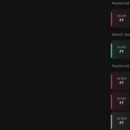
Paulista A2
08 APR
FT
Serie D: Gr
04 APR
FT
Paulista A2
28 MAR
FT
25 MAR
FT
18 MAR
FT