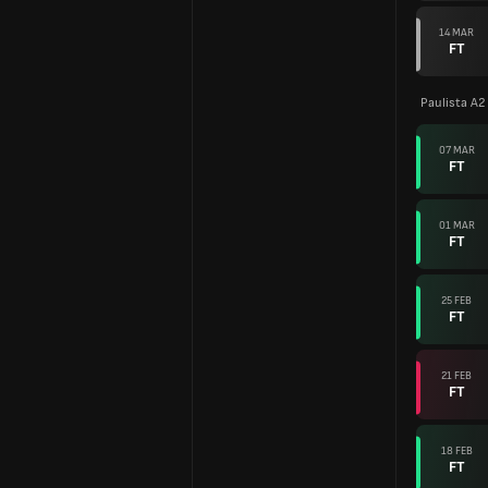
14 MAR
FT
Paulista A2
07 MAR
FT
01 MAR
FT
25 FEB
FT
21 FEB
FT
18 FEB
FT