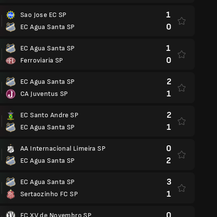
1
Sao Jose EC SP
0
EC Agua Santa SP
1
EC Agua Santa SP
0
Ferroviaria SP
2
EC Agua Santa SP
1
CA Juventus SP
2
EC Santo Andre SP
1
EC Agua Santa SP
0
AA Internacional Limeira SP
2
EC Agua Santa SP
3
EC Agua Santa SP
1
Sertaozinho FC SP
0
EC XV de Novembro SP