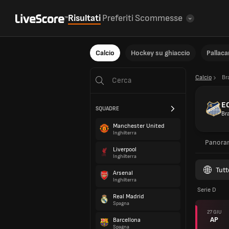
Risultati
Preferiti
Scommesse
Calcio
Hockey su ghiaccio
Pallac
Calcio
Br
EC
SQUADRE
Bra
Manchester United
Inghilterra
Panora
Liverpool
Inghilterra
Tutt
Arsenal
Inghilterra
Serie D
Real Madrid
Spagna
27 GIU
AP
Barcellona
Spagna