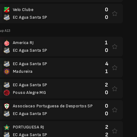
0
Velo Clube
0
EC Agua Santa SP
oup A13
1
America RJ
0
EC Agua Santa SP
4
EC Agua Santa SP
1
Madureira
2
EC Agua Santa SP
0
Pouso Alegre MG
0
Associacao Portuguesa de Desportos SP
0
EC Agua Santa SP
2
PORTUGUESA RJ
2
EC Agua Santa SP