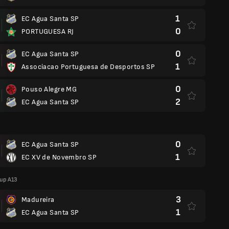
1
EC Agua Santa SP
0
PORTUGUESA RJ
0
EC Agua Santa SP
1
Associacao Portuguesa de Desportos SP
0
Pouso Alegre MG
2
EC Agua Santa SP
0
EC Agua Santa SP
1
EC XV de Novembro SP
oup A13
3
Madureira
1
EC Agua Santa SP