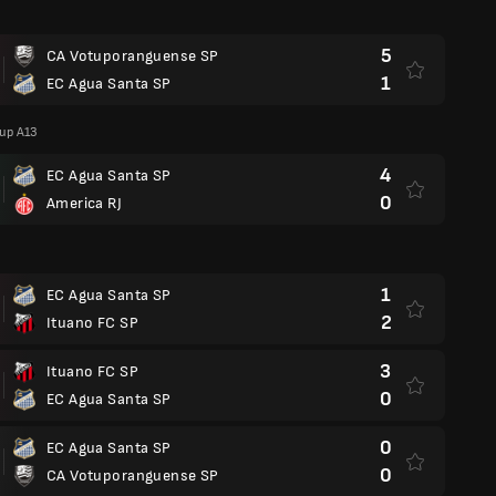
5
CA Votuporanguense SP
1
EC Agua Santa SP
oup A13
4
EC Agua Santa SP
0
America RJ
1
EC Agua Santa SP
2
Ituano FC SP
3
Ituano FC SP
0
EC Agua Santa SP
0
EC Agua Santa SP
0
CA Votuporanguense SP