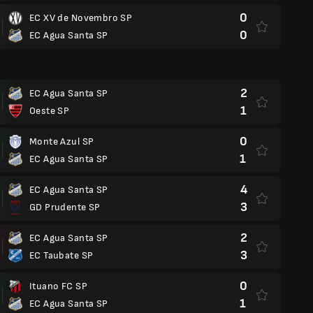
0
EC XV de Novembro SP
0
EC Agua Santa SP
2
EC Agua Santa SP
1
Oeste SP
0
Monte Azul SP
1
EC Agua Santa SP
4
EC Agua Santa SP
3
GD Prudente SP
2
EC Agua Santa SP
3
EC Taubate SP
0
Ituano FC SP
1
EC Agua Santa SP