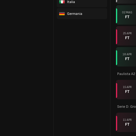
Italia
02 MAG
Germania
FT
25 APR
FT
18 APR
FT
Paulista A2
15 APR
FT
Serie D: Gr
11 APR
FT