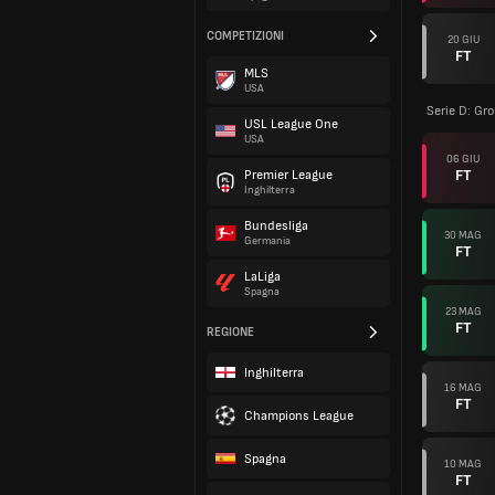
COMPETIZIONI
20 GIU
FT
MLS
USA
Serie D: Gr
USL League One
USA
06 GIU
FT
Premier League
Inghilterra
Bundesliga
30 MAG
Germania
FT
LaLiga
Spagna
23 MAG
FT
REGIONE
Inghilterra
16 MAG
FT
Champions League
Spagna
10 MAG
FT