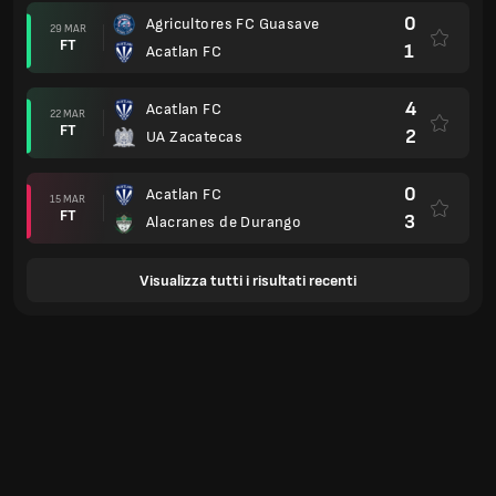
0
Agricultores FC Guasave
29 MAR
FT
1
Acatlan FC
4
Acatlan FC
22 MAR
FT
2
UA Zacatecas
0
Acatlan FC
15 MAR
FT
3
Alacranes de Durango
Visualizza tutti i risultati recenti