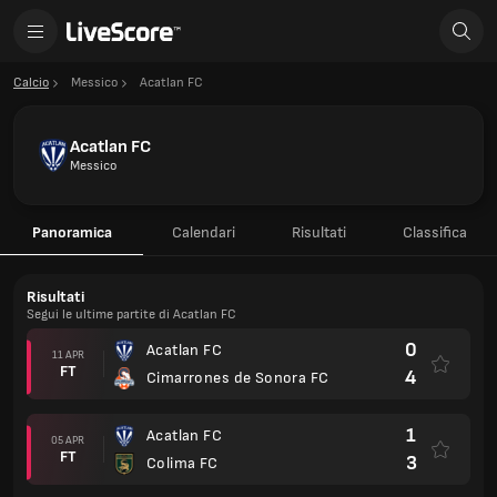
Calcio
Messico
Acatlan FC
Acatlan FC
Messico
Panoramica
Calendari
Risultati
Classifica
Risultati
Segui le ultime partite di Acatlan FC
0
Acatlan FC
11 APR
FT
4
Cimarrones de Sonora FC
1
Acatlan FC
05 APR
FT
3
Colima FC