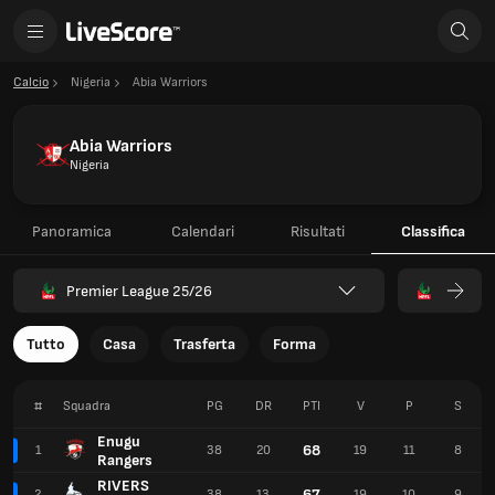
Calcio
Nigeria
Abia Warriors
Abia Warriors
Nigeria
Panoramica
Calendari
Risultati
Classifica
Premier League 25/26
Tutto
Casa
Trasferta
Forma
#
Squadra
PG
DR
PTI
V
P
S
Enugu
68
1
38
20
19
11
8
Rangers
RIVERS
67
2
38
13
19
10
9