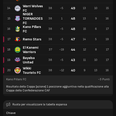
Warri Wolves
49
14
38
-5
13
10
15
FC
NIGER
TORNADOES
48
15
38
1
13
9
16
FC
Kano Pillars
48
16
38
-5
15
6
17
FC
Remo Stars
47
17
38
-5
14
5
19
El Kanemi
44
18
37
-19
12
8
17
Warriors
Bayelsa
43
19
38
-5
11
10
17
United
Wikki
40
20
38
-12
9
13
16
Tourists FC
Kano Pillars FC
-3
Punti
Risultato della Coppa [azione] 1 posizione aggiuntiva nella qualificazione alla
Coppa della Confederazione CAF
Ruota per visualizzare la tabella espansa
Chiave