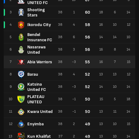
UNITED FC
Shooting
60
3
38
1
18
6
14
Stars
Ikorodu City
58
4
38
4
16
10
12
Bendel
56
5
38
6
14
14
10
Insurance FC
Nasarawa
56
6
38
3
16
8
14
United
Abia Warriors
55
7
38
-3
16
7
15
Barau
52
8
38
4
13
13
12
Katsina
52
9
38
-3
14
10
14
United FC
PLATEAU
50
10
38
-1
15
5
18
UNITED
Kwara United
50
11
38
-1
13
11
14
Enyimba
49
12
38
2
13
10
15
Kun Khalifat
49
13
37
2
13
10
14