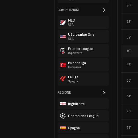
10'
COMPETIZIONI
MLS
13'
USA
USL League One
39'
USA
Premier League
HT
Inghilterra
Bundesliga
47'
Germania
LaLiga
50'
Spagna
REGIONE
51'
Inghilterra
59'
Champions League
Spagna
78'