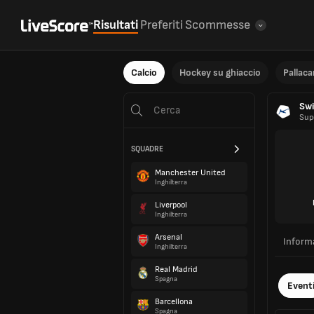
Risultati
Preferiti
Scommesse
Calcio
Hockey su ghiaccio
Pallac
Swi
Sup
SQUADRE
Manchester United
Inghilterra
Liverpool
Inghilterra
Arsenal
Inform
Inghilterra
Real Madrid
Spagna
Event
Barcellona
Spagna