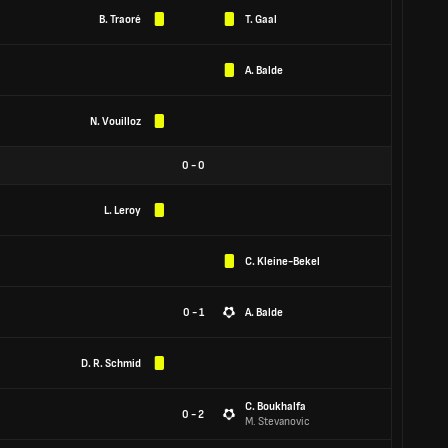
B. Traoré
T. Gaal
A. Balde
N. Vouilloz
0
-
0
L. Leroy
C. Kleine-Bekel
0 - 1
A. Balde
D. R. Schmid
C. Boukhalfa
0 - 2
M. Stevanovic