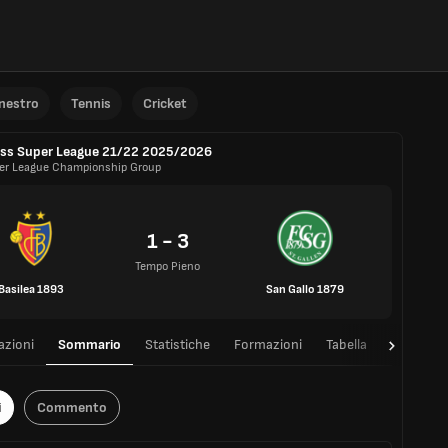
anestro
Tennis
Cricket
ss Super League 21/22 2025/2026
er League Championship Group
1 - 3
Tempo Pieno
Basilea 1893
San Gallo 1879
azioni
Sommario
Statistiche
Formazioni
Tabella
T/T
i
Commento