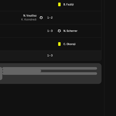
B. Fazliji
N. Vouilloz
1 - 2
K. Koindredi
1 - 3
N. Scherrer
C. Okoroji
1
-
3