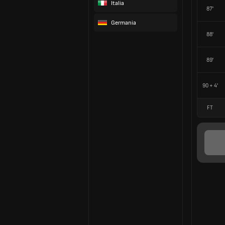
Italia
87'
Germania
88'
89'
90 + 4'
FT