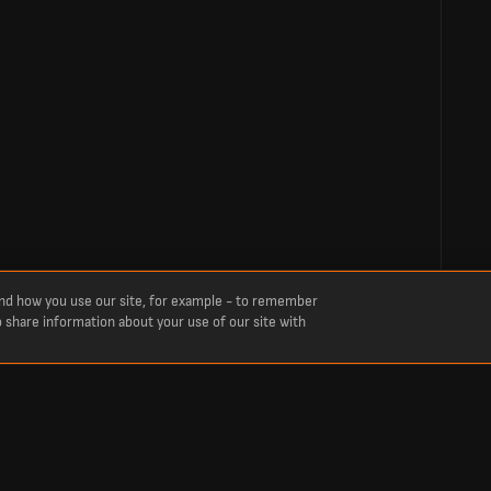
and how you use our site, for example - to remember
o share information about your use of our site with
sanne Ouchy vs San Gallo 1879