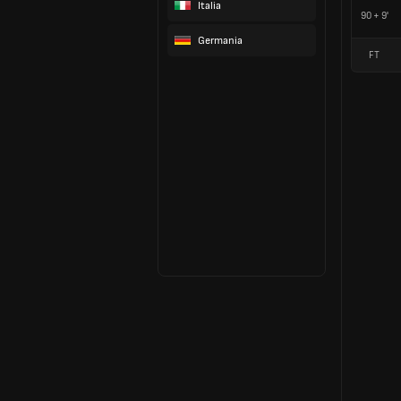
Italia
90 + 9'
Germania
FT