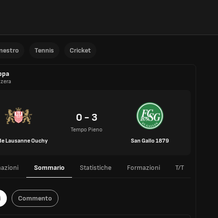
anestro
Tennis
Cricket
ppa
zzera
0 - 3
Tempo Pieno
de Lausanne Ouchy
San Gallo 1879
azioni
Sommario
Statistiche
Formazioni
T/T
i
Commento