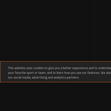
This website uses cookies to give you a better experience and to underst
your favorite sport or team, and to learn how you use our features. We als
our social media, advertising and analytics partners.
Circa
Risultati live Stade Lausanne Ouchy vs San Gallo 1879
Gli ultimi risultati di calcio, le formazioni e altro ancora per Stade Lau