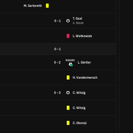
M. Sartoretti
T. Gaal
0 - 1
A. Balde
L. Watkowiak
0
-
1
RIGORE
0 - 2
L. Görtler
H. Vandermersch
0 - 3
C. Witzig
C. Witzig
C. Okoroji