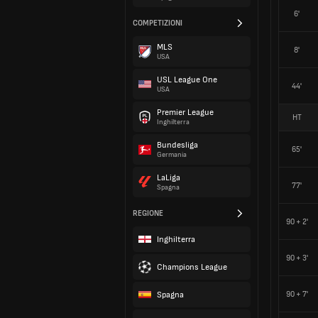
6'
COMPETIZIONI
MLS
8'
USA
USL League One
44'
USA
Premier League
HT
Inghilterra
Bundesliga
65'
Germania
LaLiga
77'
Spagna
REGIONE
90 + 2'
Inghilterra
90 + 3'
Champions League
Spagna
90 + 7'