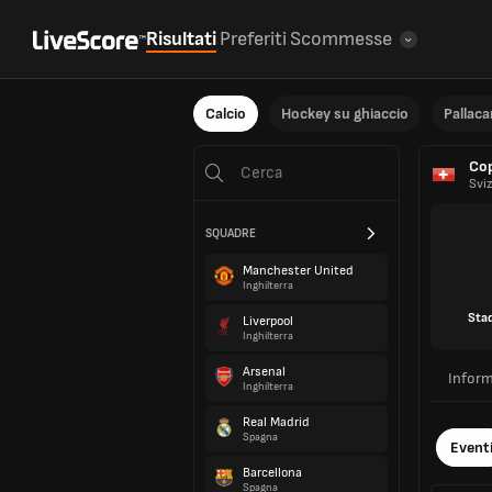
Risultati
Preferiti
Scommesse
Calcio
Hockey su ghiaccio
Pallac
Co
Svi
SQUADRE
Manchester United
Inghilterra
Sta
Liverpool
Inghilterra
Arsenal
Inform
Inghilterra
Real Madrid
Spagna
Event
Barcellona
Spagna