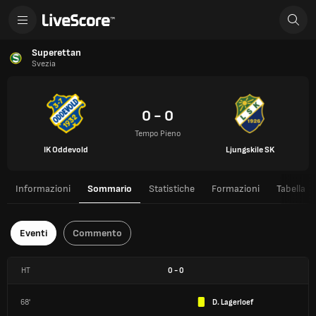
Superettan
Svezia
0 - 0
Tempo Pieno
IK Oddevold
Ljungskile SK
Informazioni
Sommario
Statistiche
Formazioni
Tabella
Eventi
Commento
HT
0
-
0
68'
D. Lagerloef