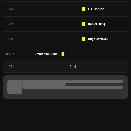
75'
L. L. Corner
80'
Daniel Ljung
90'
Hugo Borstam
90 + 4'
Emmanuel Gono
FT
0
-
0