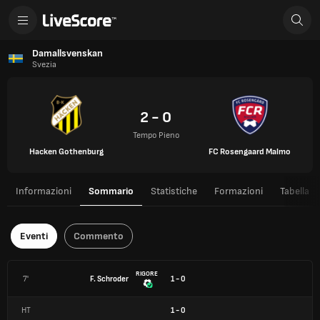
Damallsvenskan
Svezia
2 - 0
Tempo Pieno
Hacken Gothenburg
FC Rosengaard Malmo
Informazioni
Sommario
Statistiche
Formazioni
Tabella
Eventi
Commento
RIGORE
7'
F. Schroder
1 - 0
HT
1
-
0