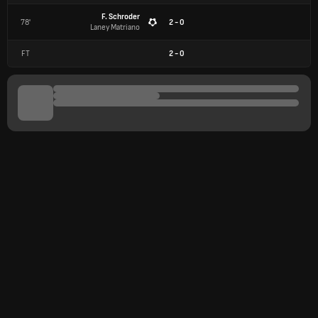
F. Schroder
78'
2 - 0
Laney Matriano
FT
2
-
0