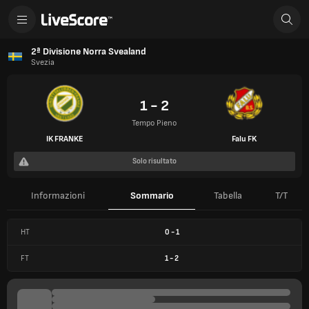
2ª Divisione Norra Svealand
Svezia
1 - 2
Tempo Pieno
IK FRANKE
Falu FK
Solo risultato
Informazioni
Sommario
Tabella
T/T
HT
0
-
1
FT
1
-
2