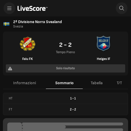
2ª Divisione Norra Svealand
Svezia
2 - 2
Tempo Pieno
Falu FK
Helges IF
Solo risultato
Informazioni
Sommario
Tabella
T/T
HT
1
-
1
FT
2
-
2