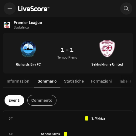
Premier League
Sudafrica
1 - 1
Tempo Pieno
Richards Bay FC
Sekhukhune United
Informazioni
Sommario
Statistiche
Formazioni
Tabella
Eventi
Commento
34'
S. Mkhize
44'
Sanele Barns