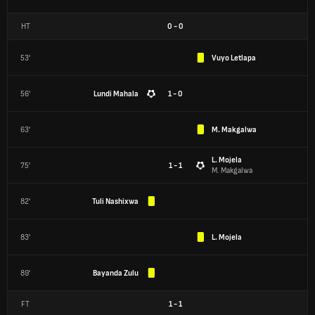
HT
0
-
0
53'
Vuyo Letlapa
56'
Lundi Mahala
1 - 0
63'
M. Makgalwa
L. Mojela
75'
1 - 1
M. Makgalwa
82'
Tuli Nashixwa
83'
L. Mojela
89'
Bayanda Zulu
FT
1
-
1