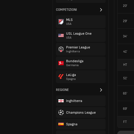
20'
COMPETIZIONI
MLS
29'
USA
USL League One
34'
USA
Premier League
41'
Inghilterra
Bundesliga
HT
Germania
LaLiga
51'
Spagna
REGIONE
65'
Inghilterra
69'
Champions League
FT
Spagna