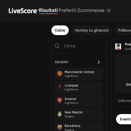
Risultati
Preferiti
Scommesse
Calcio
Hockey su ghiaccio
Pallac
Pre
Sud
SQUADRE
Manchester United
Inghilterra
Orl
Liverpool
Inghilterra
Arsenal
Inform
Inghilterra
Real Madrid
Spagna
Event
Barcellona
Spagna