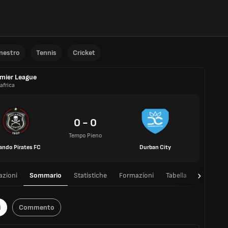
anestro
Tennis
Cricket
mier League
africa
0 - 0
Tempo Pieno
ando Pirates FC
Durban City
azioni
Sommario
Statistiche
Formazioni
Tabella
T/T
i
Commento