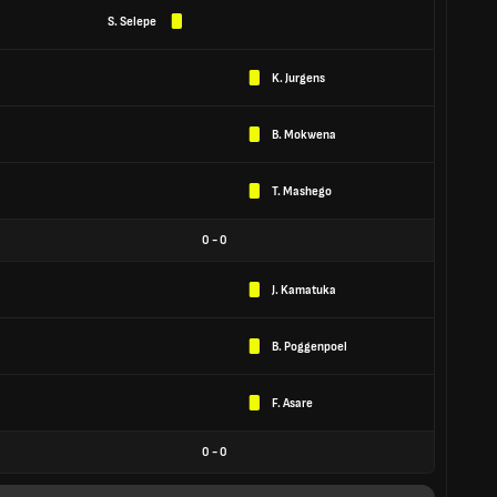
S. Selepe
K. Jurgens
B. Mokwena
T. Mashego
0
-
0
J. Kamatuka
B. Poggenpoel
F. Asare
0
-
0