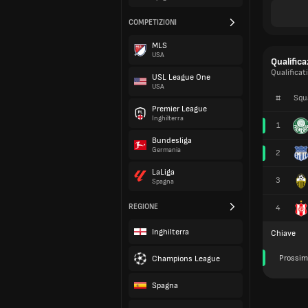
COMPETIZIONI
MLS
USA
Qualific
Qualificat
USL League One
USA
#
Squ
Premier League
Inghilterra
1
Bundesliga
Germania
2
LaLiga
3
Spagna
REGIONE
4
Inghilterra
Chiave
Prossim
Champions League
Spagna