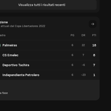
Visualizza tutti i risultati recenti
azione
i attuali dal Copa Libertadores 2022
adra
PG
DR
PTI
V
Palmeiras
18
6
22
6
CS Emelec
8
6
7
2
Deportivo Tachira
7
6
-6
2
Independiente Petrolero
1
6
-23
0
a fase