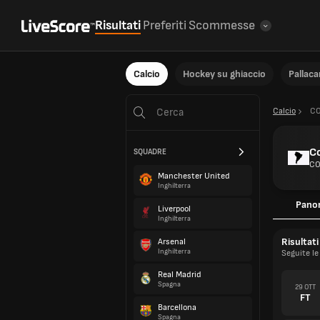
Risultati
Preferiti
Scommesse
Calcio
Hockey su ghiaccio
Pallac
Calcio
C
C
SQUADRE
CO
Manchester United
Inghilterra
Pano
Liverpool
Inghilterra
Risultati
Arsenal
Inghilterra
Seguite le
Real Madrid
Spagna
29 OTT
FT
Barcellona
Spagna