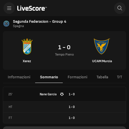
Segunda Federacion - Group 4
Spagna
1 - 0
Tempo Pieno
Xerez
UCAM Murcia
Informazioni
Sommario
Formazioni
Tabella
T/T
25'
Nane Garcia
1 - 0
HT
1
-
0
FT
1
-
0