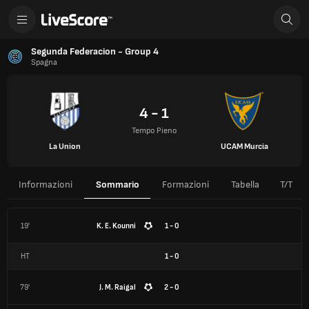
Segunda Federacion - Group 4
Spagna
4 - 1
Tempo Pieno
La Union
UCAM Murcia
Informazioni
Sommario
Formazioni
Tabella
T/T
19'
K. E. Kounni
1 - 0
HT
1
-
0
79'
J. M. Raigal
2 - 0