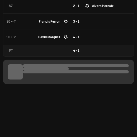
87'
2 - 1
Alvaro Hernaiz
90 + 4'
Francis Ferron
3 - 1
90 + 7'
David Marquez
4 - 1
FT
4
-
1