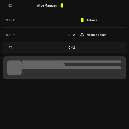
62'
Alice Marques
90 + 4'
Antonia
90 + 5'
0 - 2
Naomie Feller
FT
0
-
2