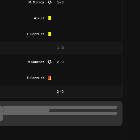
M. Monica
1 - 0
A. Ruiz
E. Gonzalez
1
-
0
N. Sanchez
2 - 0
E. Gonzalez
2
-
0