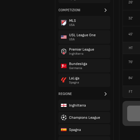
26'
COMPETIZIONI
32'
MLS
USA
45'
USL League One
USA
HT
Premier League
Inghilterra
76'
Bundesliga
Germania
84'
LaLiga
Spagna
FT
REGIONE
Inghilterra
Champions League
Spagna