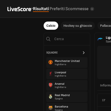
Risultati
Preferiti
Scommesse
Calcio
Hockey su ghiaccio
Pallac
Lig
Spa
SQUADRE
Manchester United
Inghilterra
Liverpool
Inghilterra
Arsenal
Inform
Inghilterra
Real Madrid
Spagna
13'
Barcellona
Spagna