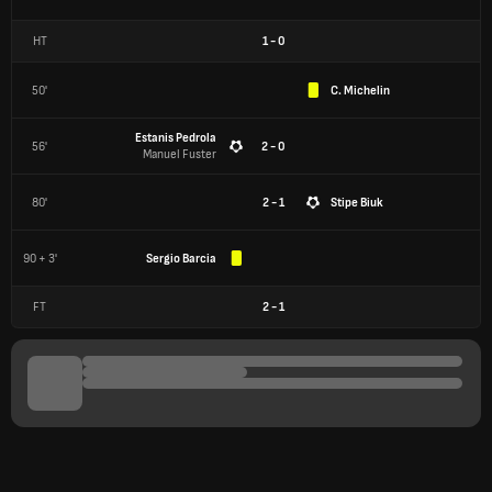
HT
1
-
0
50'
C. Michelin
Estanis Pedrola
56'
2 - 0
Manuel Fuster
80'
2 - 1
Stipe Biuk
90 + 3'
Sergio Barcia
FT
2
-
1