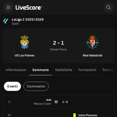
LaLiga 2 2025/2026
Spain
2 - 1
Tempo Pieno
UD Las Palmas
Real Valladolid
Informazioni
Sommario
Statistiche
Formazioni
Tabella
Eventi
Commento
Jese
2'
1 - 0
Manuel Fuster
32'
Julien Ponceau