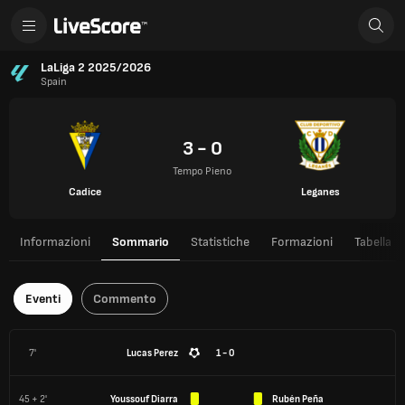
LaLiga 2 2025/2026
Spain
3 - 0
Tempo Pieno
Cadice
Leganes
Informazioni
Sommario
Statistiche
Formazioni
Tabella
Eventi
Commento
7'
Lucas Perez
1 - 0
45 + 2'
Youssouf Diarra
Rubén Peña