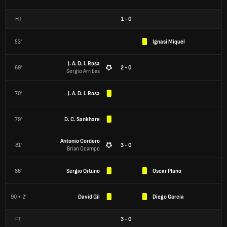
HT
1
-
0
53'
Ignasi Miquel
J. A. D. l. Rosa
69'
2 - 0
Sergio Arribas
70'
J. A. D. l. Rosa
79'
D. C. Sankhare
Antonio Cordero
81'
3 - 0
Brian Ocampo
86'
Sergio Ortuno
Oscar Plano
90 + 2'
David Gil
Diego Garcia
FT
3
-
0