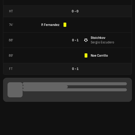
HT
0
-
0
74'
P. Fernandez
Stoichkov
88'
0 - 1
Sergio Escudero
89'
Noe Carrillo
FT
0
-
1