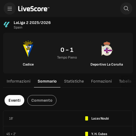
LaLiga 2 2025/2026
Spain
0 - 1
Tempo Pieno
Cadice
Deportivo La Coruña
Informazioni
Sommario
Statistiche
Formazioni
Tabella
Eventi
Commento
18'
Lucas Noubi
45 + 2'
Y. H. Cubas