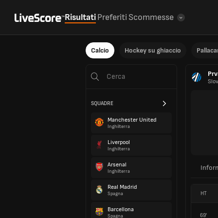
Risultati
Preferiti
Scommesse
Calcio
Hockey su ghiaccio
Pallac
Prv
Slo
SQUADRE
Manchester United
Inghilterra
Liverpool
Inghilterra
Arsenal
Infor
Inghilterra
Real Madrid
HT
Spagna
Barcellona
69'
Spagna