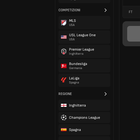
COMPETIZIONI
FT
MLS
USA
USL League One
USA
Premier League
Inghilterra
Bundesliga
Germania
LaLiga
Spagna
REGIONE
Inghilterra
Champions League
Spagna