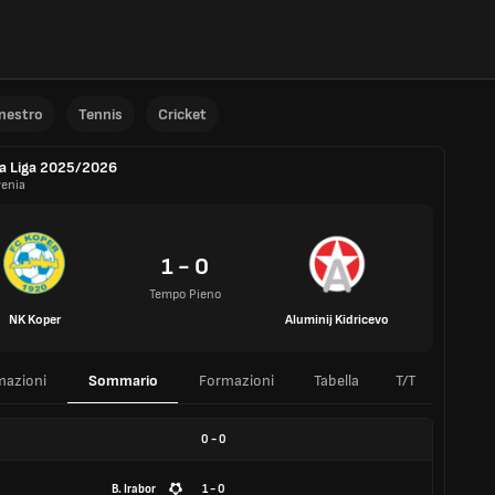
anestro
Tennis
Cricket
a Liga 2025/2026
venia
1 - 0
Tempo Pieno
NK Koper
Aluminij Kidricevo
mazioni
Sommario
Formazioni
Tabella
T/T
0
-
0
B. Irabor
1 - 0