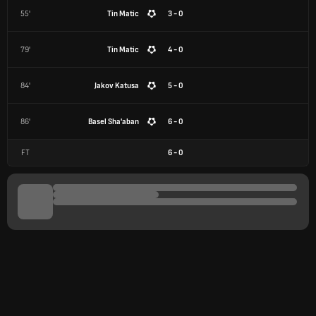
55'
Tin Matic
3 - 0
79'
Tin Matic
4 - 0
84'
Jakov Katusa
5 - 0
86'
Basel Sha'aban
6 - 0
FT
6
-
0