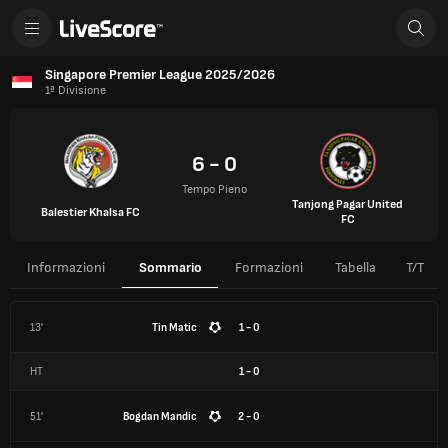
Singapore Premier League 2025/2026
1ª Divisione
6 - 0
Tempo Pieno
Tanjong Pagar United
Balestier Khalsa FC
FC
Informazioni
Sommario
Formazioni
Tabella
T/T
13'
Tin Matic
1 - 0
HT
1
-
0
51'
Bogdan Mandic
2 - 0