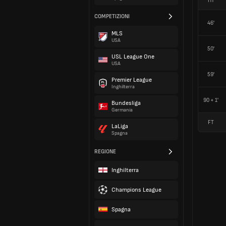
HT
COMPETIZIONI
46'
MLS
USA
50'
USL League One
USA
59'
Premier League
Inghilterra
90 + 1'
Bundesliga
Germania
FT
LaLiga
Spagna
REGIONE
Inghilterra
Champions League
Spagna