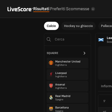
Risultati
Preferiti
Scommesse
Calcio
Hockey su ghiaccio
Pallac
Le
Sco
SQUADRE
Manchester United
Inghilterra
Liverpool
Inghilterra
Arsenal
Inform
Inghilterra
Real Madrid
Spagna
5'
Barcellona
Spagna