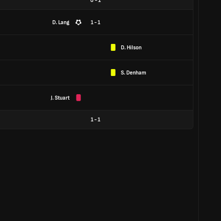
0
-
1
D. Lang
1 - 1
D. Hilson
S. Denham
J. Stuart
1
-
1