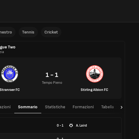
anestro
Tennis
Cricket
ague Two
zia
1 - 1
Tempo Pieno
Stranraer FC
Stirling Albion FC
azioni
Sommario
Statistiche
Formazioni
Tabella
T/T
0 - 1
A. Laird