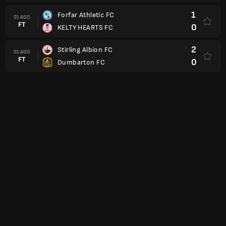
1
Forfar Athletic FC
01 AGO
FT
0
KELTY HEARTS FC
2
Stirling Albion FC
01 AGO
FT
0
Dumbarton FC