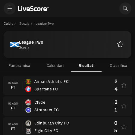
Calcio
Scozia
League Two
League Two
Scozia
Preferiti
Panoramica
Calendari
Risultati
Classifica
2
Annan Athletic FC
01 AGO
FT
4
Spartans FC
3
Clyde
01 AGO
FT
1
Stranraer FC
0
Edinburgh City FC
01 AGO
FT
5
Elgin City FC