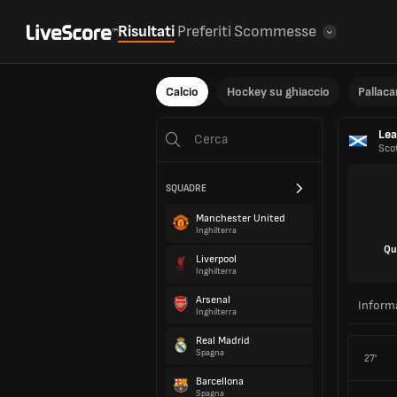
Risultati
Preferiti
Scommesse
Calcio
Hockey su ghiaccio
Pallac
Lea
Sco
SQUADRE
Manchester United
Inghilterra
Qu
Liverpool
Inghilterra
Arsenal
Inform
Inghilterra
Real Madrid
Spagna
27'
Barcellona
Spagna