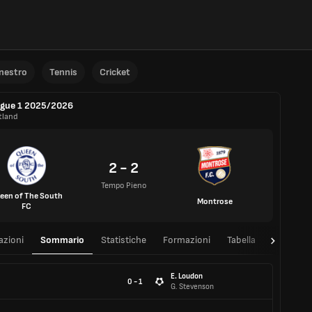
anestro
Tennis
Cricket
gue 1 2025/2026
tland
2 - 2
Tempo Pieno
een of The South
Montrose
FC
azioni
Sommario
Statistiche
Formazioni
Tabella
T/T
E. Loudon
0 - 1
G. Stevenson