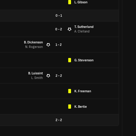
L. Gibson
0
-
1
T. Sutherland
0 - 2
A. Clelland
B. Dickenson
1 - 2
N. Rogerson
G. Stevenson
B. Luissint
2 - 2
L. Smith
K. Freeman
K. Bertie
2
-
2