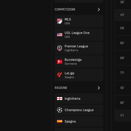
36'
COMPETIZIONI
HT
MLS
USA
58'
USL League One
USA
65'
Premier League
Inghilterra
69'
Bundesliga
Germania
77'
LaLiga
Spagna
REGIONE
81'
Inghilterra
82'
Champions League
FT
Spagna