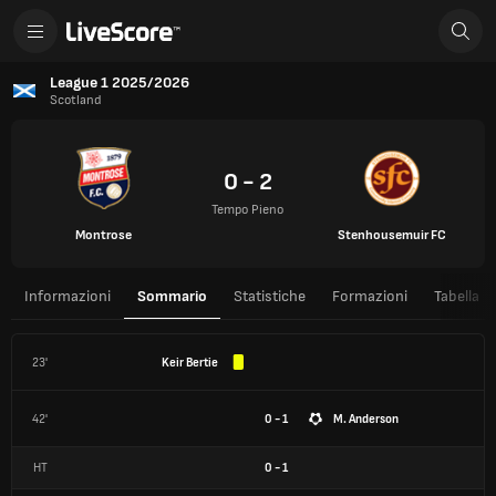
League 1 2025/2026
Scotland
0 - 2
Tempo Pieno
Montrose
Stenhousemuir FC
Informazioni
Sommario
Statistiche
Formazioni
Tabella
23'
Keir Bertie
42'
0 - 1
M. Anderson
HT
0
-
1