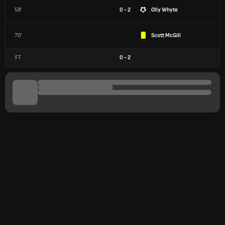
58'
0 - 2
Olly Whyte
70'
Scott McGill
FT
0
-
2