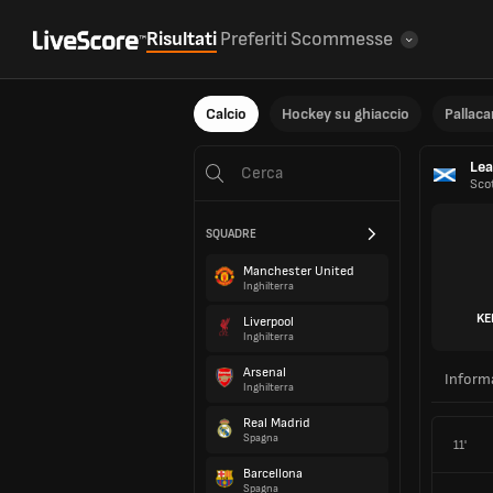
Risultati
Preferiti
Scommesse
Calcio
Hockey su ghiaccio
Pallac
Lea
Sco
SQUADRE
Manchester United
Inghilterra
KE
Liverpool
Inghilterra
Arsenal
Inform
Inghilterra
Real Madrid
Spagna
11'
Barcellona
Spagna