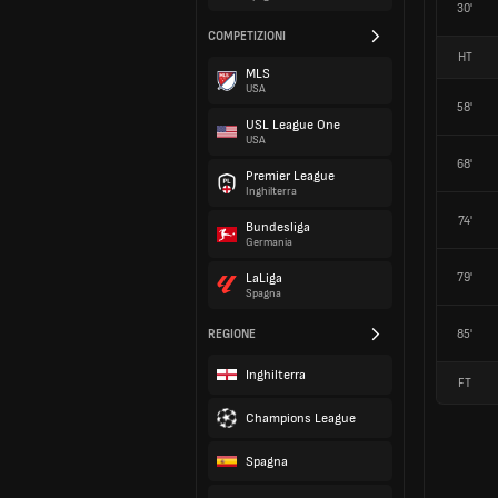
30'
COMPETIZIONI
HT
MLS
USA
58'
USL League One
USA
68'
Premier League
Inghilterra
74'
Bundesliga
Germania
79'
LaLiga
Spagna
REGIONE
85'
Inghilterra
FT
Champions League
Spagna