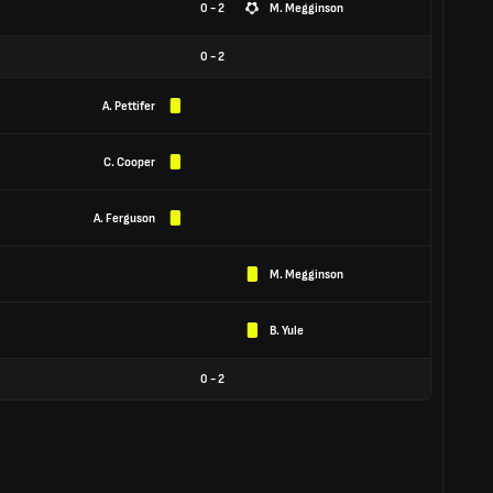
0 - 2
M. Megginson
0
-
2
A. Pettifer
C. Cooper
A. Ferguson
M. Megginson
B. Yule
0
-
2