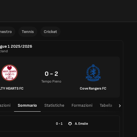
anestro
Tennis
Cricket
gue 1 2025/2026
tland
0 - 2
Tempo Pieno
LTY HEARTS FC
Cove Rangers FC
azioni
Sommario
Statistiche
Formazioni
Tabella
T/T
0 - 1
A. Emslie