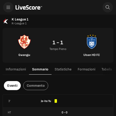
K League 1
K-League 1
1 - 1
Tempo Pieno
Gwangju
Ulsan HD FC
Informazioni
Sommario
Statistiche
Formazioni
Tabella
Eventi
Commento
3'
Je-ho Yu
HT
0
-
0