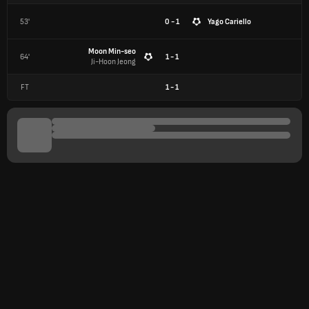
53'
0 - 1
Yago Cariello
Moon Min-seo
64'
1 - 1
Ji-Hoon Jeong
FT
1
-
1